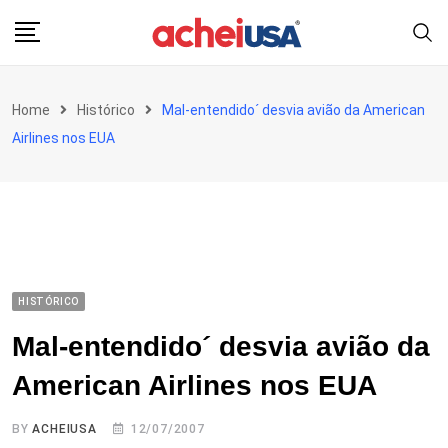
Skip
to
content
Home
Histórico
Mal-entendido´ desvia avião da American
Airlines nos EUA
HISTÓRICO
Mal-entendido´ desvia avião da
American Airlines nos EUA
BY
ACHEIUSA
12/07/2007