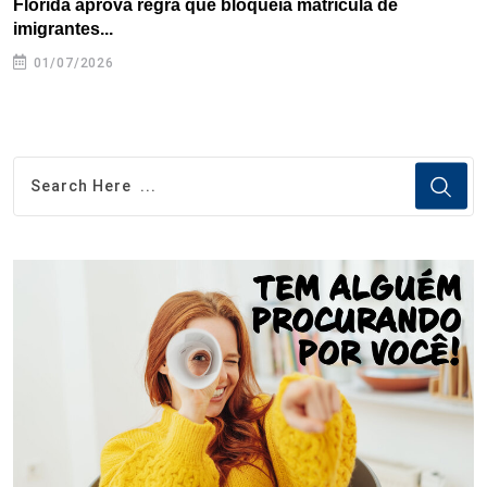
Flórida aprova regra que bloqueia matrícula de
A
imigrantes...
01/07/2026