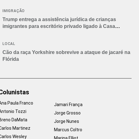
IMIGRAÇÃO
Trump entrega a assistência jurídica de crianças
imigrantes para escritório privado ligado à Casa
Branca
LOCAL
Cão da raça Yorkshire sobrevive a ataque de jacaré na
Flórida
Colunistas
Ana Paula Franco
Jamari França
Antonio Tozzi
Jorge Grosso
Breno DaMata
Jorge Nunes
Carlos Martinez
Marcus Coltro
Carlos Wesley
Marina Elliot