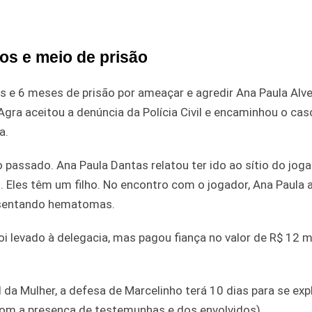
os e meio de prisão
os e 6 meses de prisão por ameaçar e agredir Ana Paula Alv
ra aceitou a denúncia da Polícia Civil e encaminhou o cas
a.
passado. Ana Paula Dantas relatou ter ido ao sítio do jog
 Eles têm um filho. No encontro com o jogador, Ana Paula a
resentando hematomas.
 levado à delegacia, mas pagou fiança no valor de R$ 12 mi
da Mulher, a defesa de Marcelinho terá 10 dias para se exp
(com a presença de testemunhas e dos envolvidos).