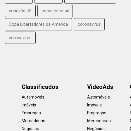
conexão UF
copa do brasil
Copa Libertadores da América
coronavirus
coronavírus
Classificados
VideoAds
Automóveis
Automóveis
Imóveis
Imóveis
Empregos
Empregos
Mercadorias
Mercadorias
Negócios
Negócios