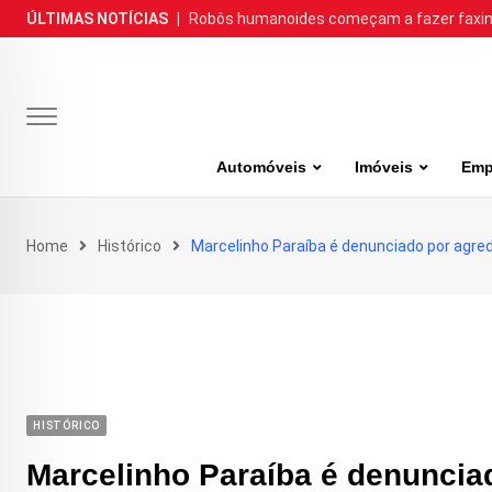
Skip
ÚLTIMAS NOTÍCIAS
|
Robôs humanoides começam a fazer faxina
to
content
Automóveis
Imóveis
Emp
Home
Histórico
Marcelinho Paraíba é denunciado por agred
HISTÓRICO
Marcelinho Paraíba é denuncia