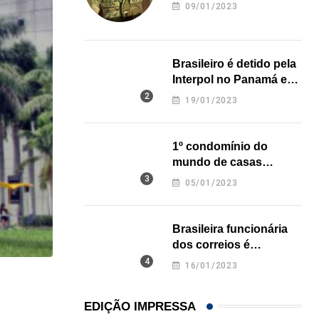
revela onde deixou o
09/01/2023
corpo
Brasileiro é detido pela
Interpol no Panamá e
pode pegar prisão
19/01/2023
perpétua nos EUA
1º condomínio do
mundo de casas
impressas em 3D é
05/01/2023
inaugurado no Texas
Brasileira funcionária
dos correios é
assassinada a facadas
16/01/2023
na Califórnia
HISTÓRICO
EDIÇÃO IMPRESSA
Açaí é reconhecido oficialmente como fruto brasi