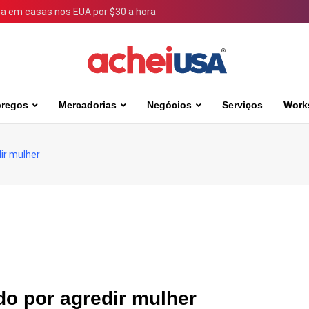
 em casas nos EUA por $30 a hora
regos
Mercadorias
Negócios
Serviços
Work
ir mulher
do por agredir mulher