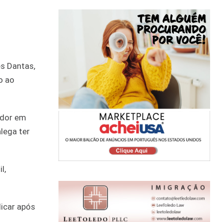
es Dantas,
o ao
ador em
lega ter
l,
licar após