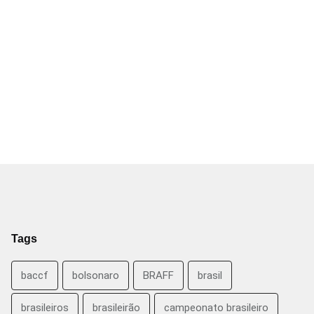
Tags
baccf
bolsonaro
BRAFF
brasil
brasileiros
brasileirão
campeonato brasileiro