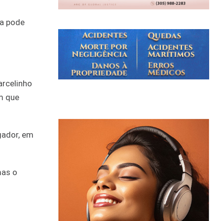
na pode
arcelinho
em que
gador, em
mas o