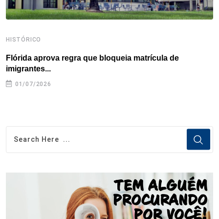
HISTÓRICO
H
Flórida aprova regra que bloqueia matrícula de
A
imigrantes...
01/07/2026