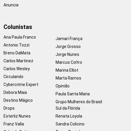
Anuncie
Colunistas
Ana Paula Franco
Jamari França
Antonio Tozzi
Jorge Grosso
Breno DaMata
Jorge Nunes
Carlos Martinez
Marcus Coltro
Carlos Wesley
Marina Elliot
Circulando
Marta Ramos
Cybercrime Expert
Opinião
Debora Maia
Paula Santa Maria
Destino Mágico
Grupo Mulheres do Brasil
Drops
Sul da Flórida
Esterliz Nunes
Renata Loyola
Franz Valla
Sandra Colicino