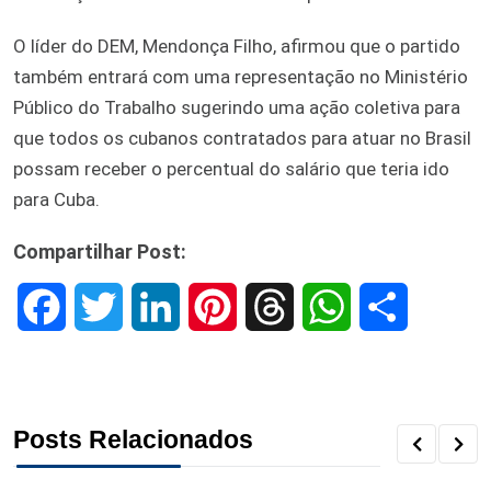
O líder do DEM, Mendonça Filho, afirmou que o partido
também entrará com uma representação no Ministério
Público do Trabalho sugerindo uma ação coletiva para
que todos os cubanos contratados para atuar no Brasil
possam receber o percentual do salário que teria ido
para Cuba.
Compartilhar Post:
F
T
L
P
T
W
S
a
w
i
i
h
h
h
c
i
n
n
r
a
a
Posts Relacionados
e
t
k
t
e
t
r