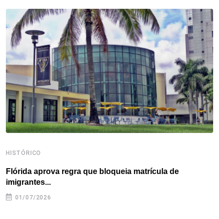
b
t
e
e
a
s
e
o
e
d
r
d
A
o
r
I
e
s
p
k
n
s
p
t
HISTÓRICO
H
Flórida aprova regra que bloqueia matrícula de
A
imigrantes...
01/07/2026