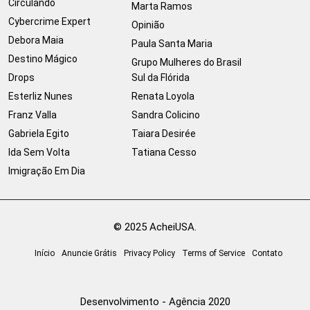
Circulando
Marta Ramos
Cybercrime Expert
Opinião
Debora Maia
Paula Santa Maria
Destino Mágico
Grupo Mulheres do Brasil
Drops
Sul da Flórida
Esterliz Nunes
Renata Loyola
Franz Valla
Sandra Colicino
Gabriela Egito
Taiara Desirée
Ida Sem Volta
Tatiana Cesso
Imigração Em Dia
© 2025 AcheiUSA.
Início
Anuncie Grátis
Privacy Policy
Terms of Service
Contato
Desenvolvimento - Agência 2020