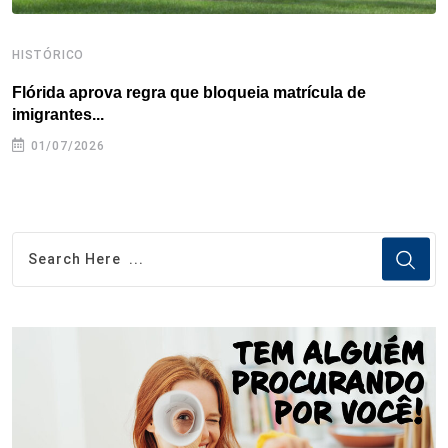
HISTÓRICO
H
Flórida aprova regra que bloqueia matrícula de
A
imigrantes...
01/07/2026