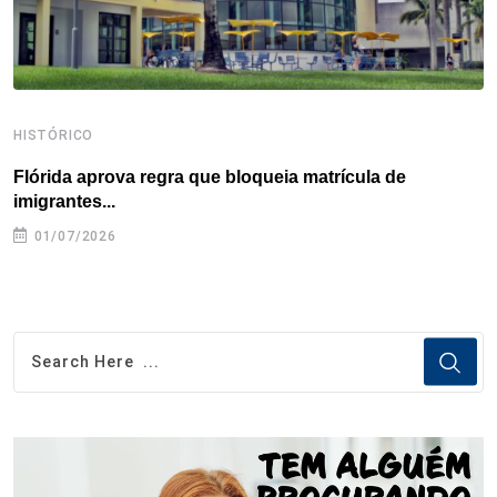
HISTÓRICO
H
Flórida aprova regra que bloqueia matrícula de
A
imigrantes...
01/07/2026