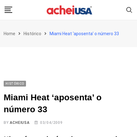
Skip
to
content
Home
Histórico
Miami Heat ‘aposenta’ o número 33
HISTÓRICO
Miami Heat ‘aposenta’ o
número 33
BY
ACHEIUSA
03/04/2009