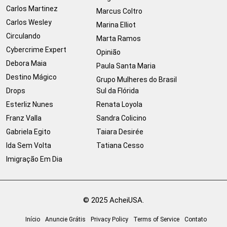
Carlos Martinez
Marcus Coltro
Carlos Wesley
Marina Elliot
Circulando
Marta Ramos
Cybercrime Expert
Opinião
Debora Maia
Paula Santa Maria
Destino Mágico
Grupo Mulheres do Brasil
Drops
Sul da Flórida
Esterliz Nunes
Renata Loyola
Franz Valla
Sandra Colicino
Gabriela Egito
Taiara Desirée
Ida Sem Volta
Tatiana Cesso
Imigração Em Dia
© 2025 AcheiUSA.
Início
Anuncie Grátis
Privacy Policy
Terms of Service
Contato