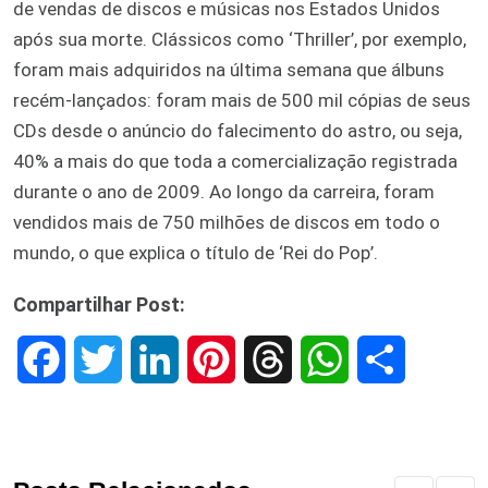
de vendas de discos e músicas nos Estados Unidos
após sua morte. Clássicos como ‘Thriller’, por exemplo,
foram mais adquiridos na última semana que álbuns
recém-lançados: foram mais de 500 mil cópias de seus
CDs desde o anúncio do falecimento do astro, ou seja,
40% a mais do que toda a comercialização registrada
durante o ano de 2009. Ao longo da carreira, foram
vendidos mais de 750 milhões de discos em todo o
mundo, o que explica o título de ‘Rei do Pop’.
Compartilhar Post:
F
T
L
P
T
W
S
a
w
i
i
h
h
h
c
i
n
n
r
a
a