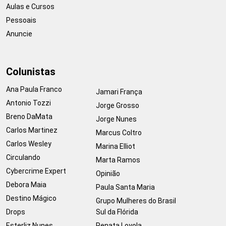
Aulas e Cursos
Pessoais
Anuncie
Colunistas
Ana Paula Franco
Jamari França
Antonio Tozzi
Jorge Grosso
Breno DaMata
Jorge Nunes
Carlos Martinez
Marcus Coltro
Carlos Wesley
Marina Elliot
Circulando
Marta Ramos
Cybercrime Expert
Opinião
Debora Maia
Paula Santa Maria
Destino Mágico
Grupo Mulheres do Brasil
Drops
Sul da Flórida
Esterliz Nunes
Renata Loyola