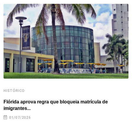
b
t
e
e
a
s
e
o
e
d
r
d
A
o
r
I
e
s
p
k
n
s
p
t
HISTÓRICO
H
Flórida aprova regra que bloqueia matrícula de
A
imigrantes...
01/07/2026