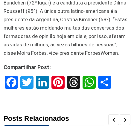
Bündchen (72º lugar) e a candidata a presidente Dilma
Rousseff (95º). A única outra latino-americana é a
presidente da Argentina, Cristina Kirchner (68º). “Estas
mulheres estão moldando muitas das conversas dos
formadores de opinião hoje em dia e, por isso, afetam
as vidas de milhões, às vezes bilhões de pessoas”,
disse Moira Forbes, vice-presidente ForbesWoman.
Compartilhar Post:
F
T
L
P
T
W
S
a
w
i
i
h
h
h
c
i
n
n
r
a
a
Posts Relacionados
e
t
k
t
e
t
r