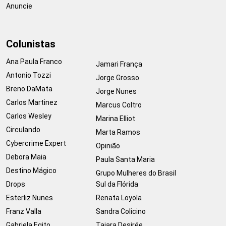
Anuncie
Colunistas
Ana Paula Franco
Jamari França
Antonio Tozzi
Jorge Grosso
Breno DaMata
Jorge Nunes
Carlos Martinez
Marcus Coltro
Carlos Wesley
Marina Elliot
Circulando
Marta Ramos
Cybercrime Expert
Opinião
Debora Maia
Paula Santa Maria
Destino Mágico
Grupo Mulheres do Brasil
Drops
Sul da Flórida
Esterliz Nunes
Renata Loyola
Franz Valla
Sandra Colicino
Gabriela Egito
Taiara Desirée