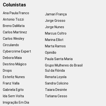
Colunistas
Ana Paula Franco
Jamari França
Antonio Tozzi
Jorge Grosso
Breno DaMata
Jorge Nunes
Carlos Martinez
Marcus Coltro
Carlos Wesley
Marina Elliot
Circulando
Marta Ramos
Cybercrime Expert
Opinião
Debora Maia
Paula Santa Maria
Destino Mágico
Grupo Mulheres do Brasil
Drops
Sul da Flórida
Esterliz Nunes
Renata Loyola
Franz Valla
Sandra Colicino
Gabriela Egito
Taiara Desirée
Ida Sem Volta
Tatiana Cesso
Imigração Em Dia