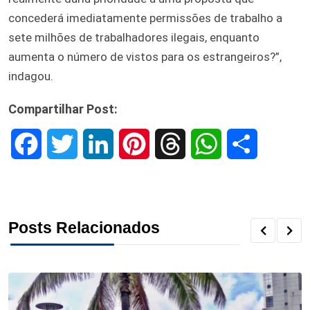
concederá imediatamente permissões de trabalho a
sete milhões de trabalhadores ilegais, enquanto
aumenta o número de vistos para os estrangeiros?”,
indagou.
Compartilhar Post:
F
T
L
P
T
W
S
a
w
i
i
h
h
h
c
i
n
n
r
a
a
Posts Relacionados
e
t
k
t
e
t
r
b
t
e
e
a
s
e
o
e
d
r
d
A