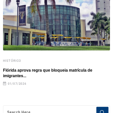
o
r
I
e
s
p
k
n
s
p
t
HISTÓRICO
H
Flórida aprova regra que bloqueia matrícula de
A
imigrantes...
01/07/2026