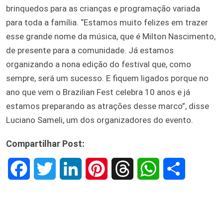
brinquedos para as crianças e programação variada
para toda a família. “Estamos muito felizes em trazer
esse grande nome da música, que é Milton Nascimento,
de presente para a comunidade. Já estamos
organizando a nona edição do festival que, como
sempre, será um sucesso. E fiquem ligados porque no
ano que vem o Brazilian Fest celebra 10 anos e já
estamos preparando as atrações desse marco”, disse
Luciano Sameli, um dos organizadores do evento.
Compartilhar Post:
F
T
L
P
T
W
S
a
w
i
i
h
h
h
c
i
n
n
r
a
a