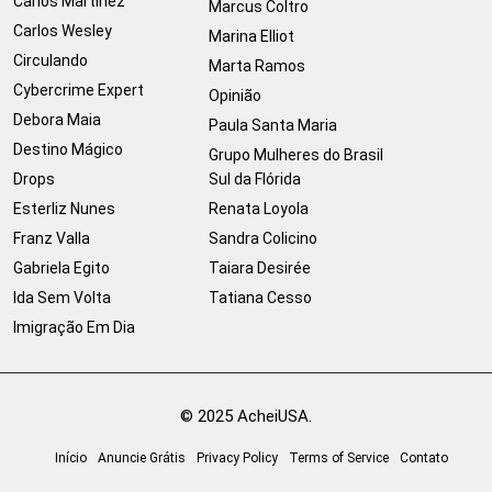
Carlos Martinez
Marcus Coltro
Carlos Wesley
Marina Elliot
Circulando
Marta Ramos
Cybercrime Expert
Opinião
Debora Maia
Paula Santa Maria
Destino Mágico
Grupo Mulheres do Brasil
Drops
Sul da Flórida
Esterliz Nunes
Renata Loyola
Franz Valla
Sandra Colicino
Gabriela Egito
Taiara Desirée
Ida Sem Volta
Tatiana Cesso
Imigração Em Dia
© 2025 AcheiUSA.
Início
Anuncie Grátis
Privacy Policy
Terms of Service
Contato