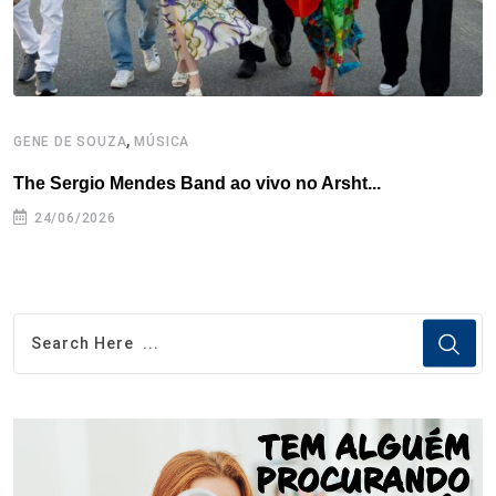
,
GENE DE SOUZA
MÚSICA
G
The Sergio Mendes Band ao vivo no Arsht...
F
24/06/2026