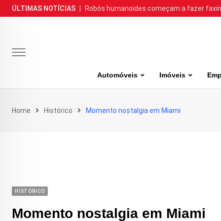
Skip
ÚLTIMAS NOTÍCIAS
|
Robôs humanoides começam a fazer faxina
to
content
Automóveis
Imóveis
Emp
Home
Histórico
Momento nostalgia em Miami
HISTÓRICO
Momento nostalgia em Miami