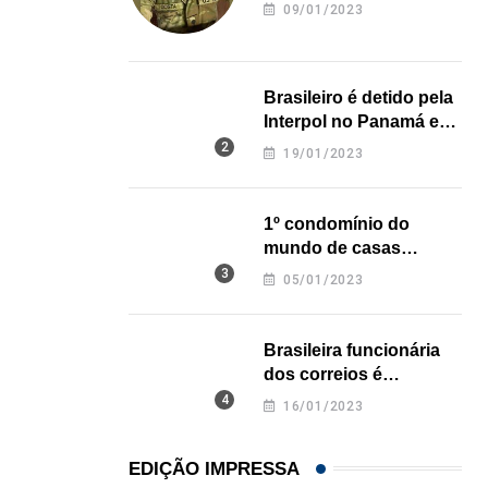
revela onde deixou o
21/01/2026
09/01/2023
corpo
Brasileiro é detido pela
Interpol no Panamá e
pode pegar prisão
19/01/2023
perpétua nos EUA
1º condomínio do
mundo de casas
impressas em 3D é
05/01/2023
inaugurado no Texas
Brasileira funcionária
dos correios é
assassinada a facadas
16/01/2023
na Califórnia
EDIÇÃO IMPRESSA