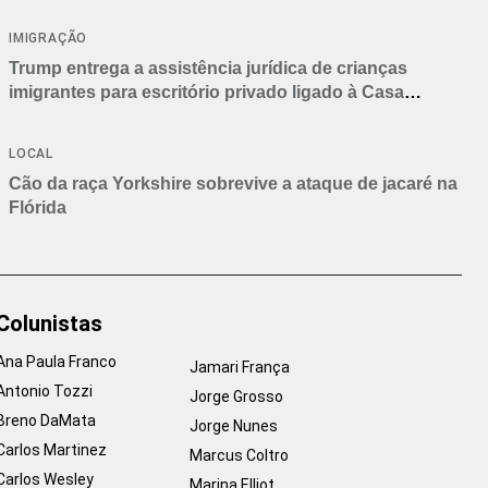
IMIGRAÇÃO
Trump entrega a assistência jurídica de crianças
imigrantes para escritório privado ligado à Casa
Branca
LOCAL
Cão da raça Yorkshire sobrevive a ataque de jacaré na
Flórida
Colunistas
Ana Paula Franco
Jamari França
Antonio Tozzi
Jorge Grosso
Breno DaMata
Jorge Nunes
Carlos Martinez
Marcus Coltro
Carlos Wesley
Marina Elliot