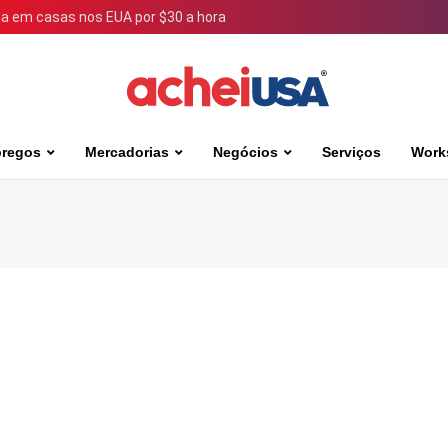
 em casas nos EUA por $30 a hora
regos
Mercadorias
Negócios
Serviços
Work