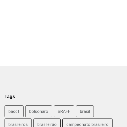
Tags
baccf
bolsonaro
BRAFF
brasil
brasileiros
brasileirão
campeonato brasileiro