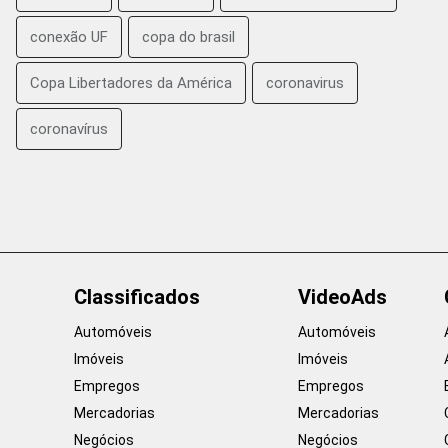
conexão UF
copa do brasil
Copa Libertadores da América
coronavirus
coronavírus
Classificados
VideoAds
Automóveis
Automóveis
Imóveis
Imóveis
Empregos
Empregos
Mercadorias
Mercadorias
Negócios
Negócios