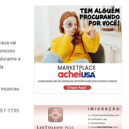
casa vai
preciso
 durante a
da
s músicas
 757-7735.