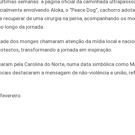
últimas semanas: a página oficial da caminhada ultrapass
pecialmente envolvendo Aloka, o “Peace Dog”, cachorro adot
se recuperar de uma cirurgia na perna, acompanhando os m
o longo da jornada.
dade dos monges chamaram atenção da mídia local e nacion
rotestos, transformando a jornada em inspiração.
aram pela Carolina do Norte, numa data simbólica como Ma
s locais destacaram a mensagem de não‑violência e união, r
fevereiro.