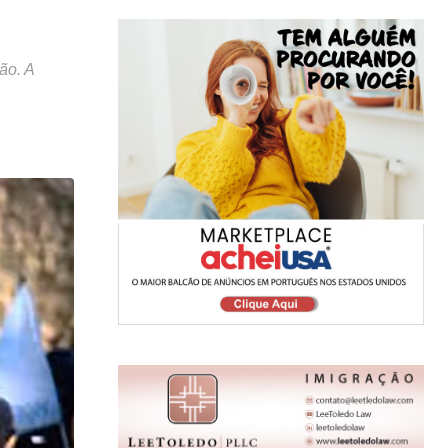
ão. A