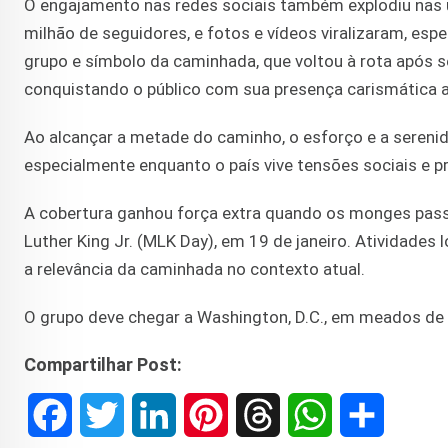
O engajamento nas redes sociais também explodiu nas 
milhão de seguidores, e fotos e vídeos viralizaram, es
grupo e símbolo da caminhada, que voltou à rota após 
conquistando o público com sua presença carismática a
Ao alcançar a metade do caminho, o esforço e a sereni
especialmente enquanto o país vive tensões sociais e p
A cobertura ganhou força extra quando os monges pass
Luther King Jr. (MLK Day), em 19 de janeiro. Atividade
a relevância da caminhada no contexto atual.
O grupo deve chegar a Washington, D.C., em meados de 
Compartilhar Post:
F
T
L
P
T
W
S