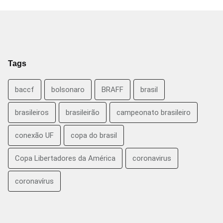
Tags
baccf
bolsonaro
BRAFF
brasil
brasileiros
brasileirão
campeonato brasileiro
conexão UF
copa do brasil
Copa Libertadores da América
coronavirus
coronavírus