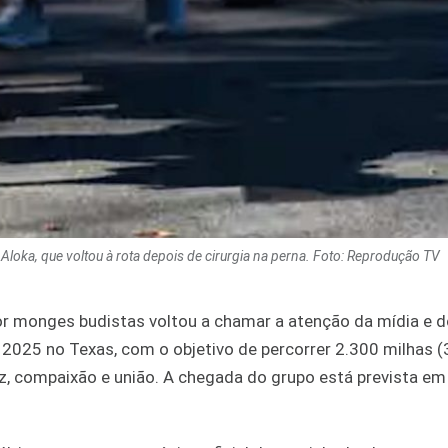
oka, que voltou à rota depois de cirurgia na perna. Foto: Reprodução TV
or monges budistas voltou a chamar a atenção da mídia e d
025 no Texas, com o objetivo de percorrer 2.300 milhas (
z, compaixão e união. A chegada do grupo está prevista e