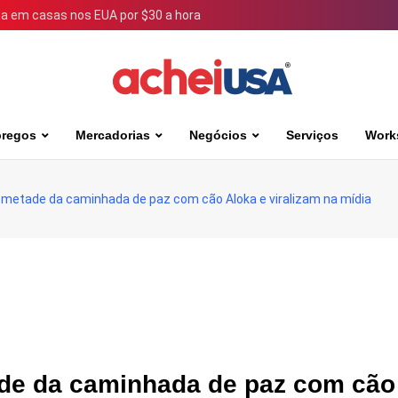
 em casas nos EUA por $30 a hora
regos
Mercadorias
Negócios
Serviços
Work
metade da caminhada de paz com cão Aloka e viralizam na mídia
de da caminhada de paz com cão