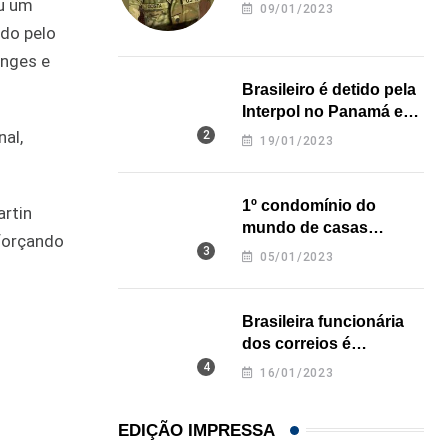
revela onde deixou o
ou um
09/01/2023
corpo
ado pelo
onges e
Brasileiro é detido pela
Interpol no Panamá e
pode pegar prisão
al,
19/01/2023
perpétua nos EUA
1º condomínio do
rtin
mundo de casas
eforçando
impressas em 3D é
05/01/2023
inaugurado no Texas
Brasileira funcionária
dos correios é
assassinada a facadas
16/01/2023
na Califórnia
EDIÇÃO IMPRESSA