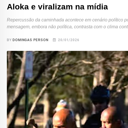
Aloka e viralizam na mídia
Repercussão da caminhada acontece em cenário político pol
mensagem, embora não política, contrasta com o clima con
BY
DOMINGAS PERSON
20/01/2026