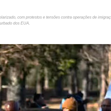
arizado, com protestos e tensões contra operações de imigraç
turbado dos EUA.