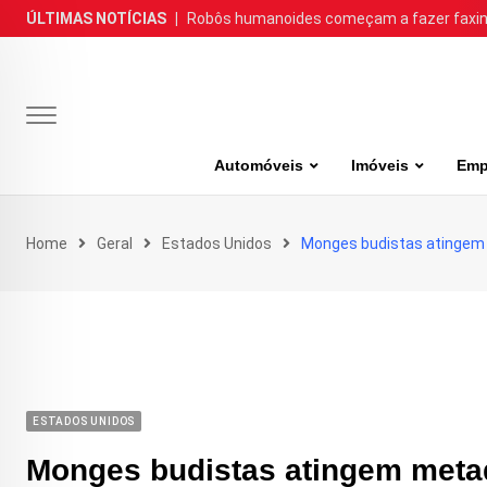
Skip
ÚLTIMAS NOTÍCIAS
|
Robôs humanoides começam a fazer faxina
to
content
Automóveis
Imóveis
Emp
Home
Geral
Estados Unidos
Monges budistas atingem 
ESTADOS UNIDOS
Monges budistas atingem meta