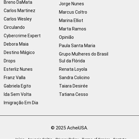
Breno DaMata
Jorge Nunes
Carlos Martinez
Marcus Coltro
Carlos Wesley
Marina Elliot
Circulando
Marta Ramos
Cybercrime Expert
Opinião
Debora Maia
Paula Santa Maria
Destino Mágico
Grupo Mulheres do Brasil
Drops
Sul da Flórida
Esterliz Nunes
Renata Loyola
Franz Valla
Sandra Colicino
Gabriela Egito
Taiara Desirée
Ida Sem Volta
Tatiana Cesso
Imigração Em Dia
© 2025 AcheiUSA.