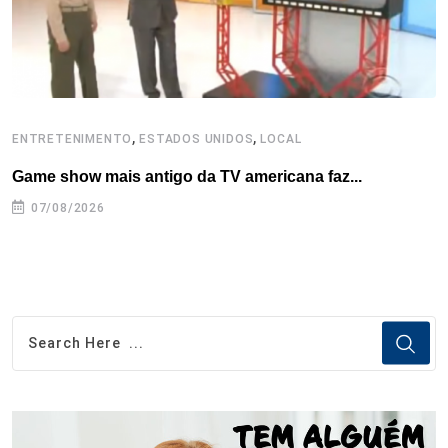
t
,
,
ENTRETENIMENTO
ESTADOS UNIDOS
LOCAL
E
Game show mais antigo da TV americana faz...
R
07/08/2026