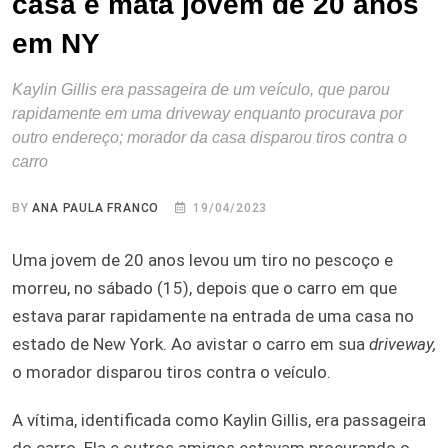
casa e mata jovem de 20 anos
em NY
Kaylin Gillis era passageira de um veículo, que parou
rapidamente em uma driveway enquanto procurava por
outro endereço; morador da casa disparou tiros contra o
carro
BY
ANA PAULA FRANCO
19/04/2023
Uma jovem de 20 anos levou um tiro no pescoço e
morreu, no sábado (15), depois que o carro em que
estava parar rapidamente na entrada de uma casa no
estado de New York. Ao avistar o carro em sua
driveway,
o morador disparou tiros contra o veículo.
A vítima, identificada como Kaylin Gillis, era passageira
do carro. Ela e outros amigos estavam procurando o