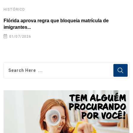
HISTÓRICO
H
Flórida aprova regra que bloqueia matrícula de
A
imigrantes...
01/07/2026