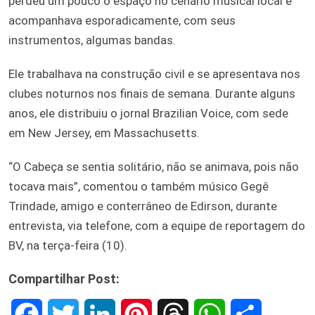
perdeu um pouco o espaço no cenário musical local e
acompanhava esporadicamente, com seus
instrumentos, algumas bandas.
Ele trabalhava na construção civil e se apresentava nos
clubes noturnos nos finais de semana. Durante alguns
anos, ele distribuiu o jornal Brazilian Voice, com sede
em New Jersey, em Massachusetts.
“O Cabeça se sentia solitário, não se animava, pois não
tocava mais”, comentou o também músico Gegê
Trindade, amigo e conterrâneo de Edirson, durante
entrevista, via telefone, com a equipe de reportagem do
BV, na terça-feira (10).
Compartilhar Post:
F
T
L
P
T
W
S