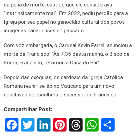
da pena de morte, castigo que ele considerava
“instrinsicamente mal”. Em 2022, pediu perdão para a
Igreja por seu papel no genocídio cultural dos povos
indígenas canadenses no passado.
Com voz embargada, o Cardeal Kevin Farrell anunciou a
morte de Francisco: “Às 7:35 desta manhã, o Bispo de
Roma, Francisco, retornou à Casa do Pai”.
Depois das exéquias, os cardeais da Igreja Católica
Romana reunir-se-ão no Vaticano para um novo
conclave que escolherá o sucessor de Francisco.
Compartilhar Post:
F
T
L
P
T
W
S