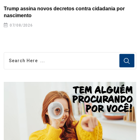
Trump assina novos decretos contra cidadania por
C
nascimento
e
07/08/2026