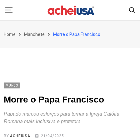
Skip
to
content
Home
Manchete
Morre o Papa Francisco
MUNDO
Morre o Papa Francisco
Papado marcou esforços para tornar a Igreja Católia
Romana mais inclusiva e protetora
BY
ACHEIUSA
21/04/2025