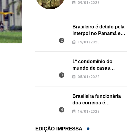
revela onde deixou o
09/01/2023
corpo
Brasileiro é detido pela
Interpol no Panamá e
pode pegar prisão
19/01/2023
perpétua nos EUA
HISTÓRICO
1º condomínio do
Açaí é reconhecido oficialmente como fruto brasi
mundo de casas
impressas em 3D é
21/01/2026
05/01/2023
inaugurado no Texas
Brasileira funcionária
dos correios é
assassinada a facadas
16/01/2023
na Califórnia
EDIÇÃO IMPRESSA