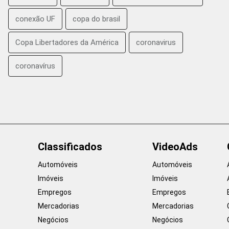
conexão UF
copa do brasil
Copa Libertadores da América
coronavirus
coronavírus
Classificados
VideoAds
Automóveis
Automóveis
Imóveis
Imóveis
Empregos
Empregos
Mercadorias
Mercadorias
Negócios
Negócios