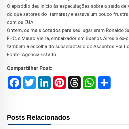
O episódio deu início às especulações sobre a saída de
do que setores do Itamaraty e estava um pouco frustrad
com os EUA.
Ontem, os mais cotados para seu lugar eram Ronaldo Sa
FHC, e Mauro Vieira, embaixador em Buenos Aires e ex-
também a escolha do subsecretário de Assuntos Político
Fonte: Agência Estado
Compartilhar Post:
F
T
L
P
T
W
S
a
w
i
i
h
h
h
c
i
n
n
r
a
a
Posts Relacionados
e
t
k
t
e
t
r