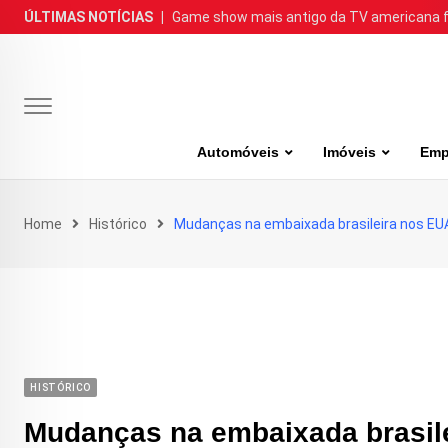
Skip
ÚLTIMAS NOTÍCIAS
|
Game show mais antigo da TV americana faz
to
content
Automóveis
Imóveis
Emp
Home
Histórico
Mudanças na embaixada brasileira nos EU
HISTÓRICO
Mudanças na embaixada brasil