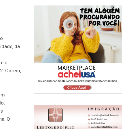
do
idade, da
 é o
 2. Ontem,
com
o,
is
na. O