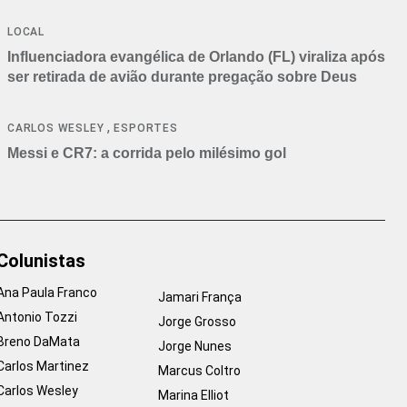
LOCAL
Influenciadora evangélica de Orlando (FL) viraliza após
ser retirada de avião durante pregação sobre Deus
,
CARLOS WESLEY
ESPORTES
Messi e CR7: a corrida pelo milésimo gol
Colunistas
Ana Paula Franco
Jamari França
Antonio Tozzi
Jorge Grosso
Breno DaMata
Jorge Nunes
Carlos Martinez
Marcus Coltro
Carlos Wesley
Marina Elliot