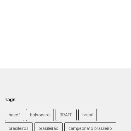
Tags
baccf
bolsonaro
BRAFF
brasil
brasileiros
brasileirão
campeonato brasileiro