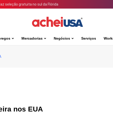
 seleção gratuita no sul da Flórida
regos
Mercadorias
Negócios
Serviços
Work
A
eira nos EUA