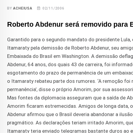
BY
ACHEIUSA
02/11/2006
Roberto Abdenur será removido para B
Garantido para o segundo mandato do presidente Lula, 
Itamaraty pela demissão de Roberto Abdenur, seu amigo
Embaixada do Brasil em Washington. A demissão deflagr
Abdenur, 64 anos, dos quais 43 de carreira, foi informad
esgotamento do prazo de permanência de um embaixador
o Itamaraty rebateu parte dos rumores. ‘A remoção foi
permanência’, disse o próprio Amorim, por sua assessoria.
Mas fontes da diplomacia asseguram que a saída de Ab
Amorim ficaram estremecidas. Amigos de longa data, os
Abdenur afirmou que o Brasil deveria abandonar a ilusão
pragmático. As declarações teriam irritado Amorim, qu
Itamaraty teria enviado telegramas bastante duros ao 