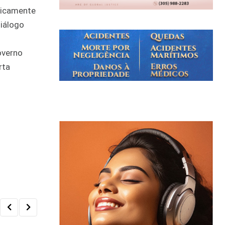
ogicamente
diálogo
overno
rta