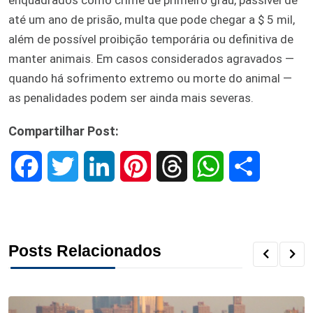
enquadrados como crime de primeiro grau, passível de
até um ano de prisão, multa que pode chegar a $ 5 mil,
além de possível proibição temporária ou definitiva de
manter animais. Em casos considerados agravados —
quando há sofrimento extremo ou morte do animal —
as penalidades podem ser ainda mais severas.
Compartilhar Post:
F
T
L
P
T
W
S
a
w
i
i
h
h
h
c
i
n
n
r
a
a
Posts Relacionados
e
t
k
t
e
t
r
b
t
e
e
a
s
e