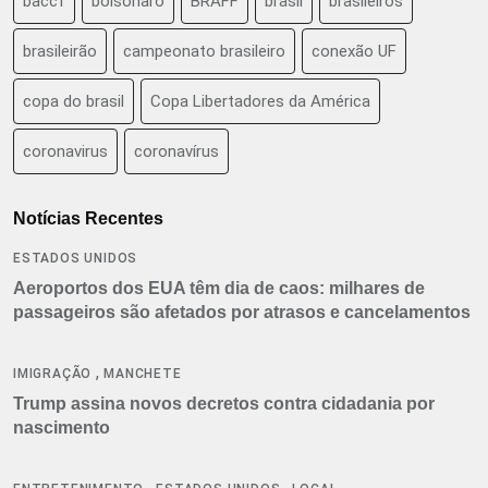
baccf
bolsonaro
BRAFF
brasil
brasileiros
brasileirão
campeonato brasileiro
conexão UF
copa do brasil
Copa Libertadores da América
coronavirus
coronavírus
Notícias Recentes
ESTADOS UNIDOS
Aeroportos dos EUA têm dia de caos: milhares de
passageiros são afetados por atrasos e cancelamentos
,
IMIGRAÇÃO
MANCHETE
Trump assina novos decretos contra cidadania por
nascimento
,
,