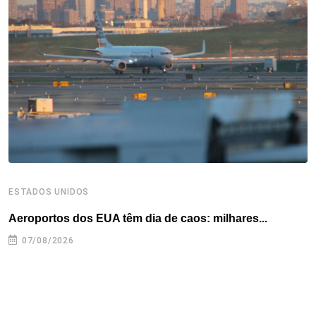
o
e
d
r
d
A
o
r
I
e
s
p
k
n
s
p
t
ESTADOS UNIDOS
E
Aeroportos dos EUA têm dia de caos: milhares...
G
07/08/2026