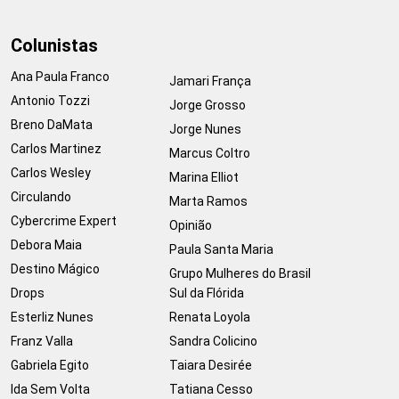
Colunistas
Ana Paula Franco
Jamari França
Antonio Tozzi
Jorge Grosso
Breno DaMata
Jorge Nunes
Carlos Martinez
Marcus Coltro
Carlos Wesley
Marina Elliot
Circulando
Marta Ramos
Cybercrime Expert
Opinião
Debora Maia
Paula Santa Maria
Destino Mágico
Grupo Mulheres do Brasil
Drops
Sul da Flórida
Esterliz Nunes
Renata Loyola
Franz Valla
Sandra Colicino
Gabriela Egito
Taiara Desirée
Ida Sem Volta
Tatiana Cesso