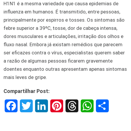
H1N1 é a mesma variedade que causa epidemias de
influenza em humanos. É transmitido, entre pessoas,
principalmente por espirros e tosses. Os sintomas são
febre superior a 39ºC, tosse, dor de cabeça intensa,
dores musculares e articulações, irritação dos olhos e
fluxo nasal. Embora já existam remédios que parecem
ser eficazes contra o vírus, especialistas querem saber
a razão de algumas pessoas ficarem gravemente
doentes enquanto outras apresentam apenas sintomas
mais leves de gripe.
Compartilhar Post:
F
T
L
P
T
W
S
a
w
i
i
h
h
h