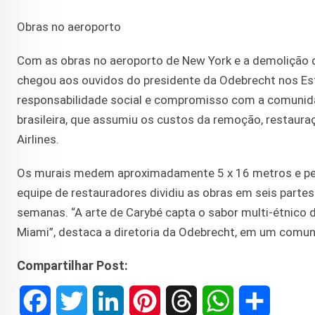
Obras no aeroporto
Com as obras no aeroporto de New York e a demolição daq
chegou aos ouvidos do presidente da Odebrecht nos Est
responsabilidade social e compromisso com a comunida
brasileira, que assumiu os custos da remoção, restaur
Airlines.
Os murais medem aproximadamente 5 x 16 metros e pes
equipe de restauradores dividiu as obras em seis partes
semanas. “A arte de Carybé capta o sabor multi-étnico d
Miami”, destaca a diretoria da Odebrecht, em um comun
Compartilhar Post:
F
T
L
P
T
W
S