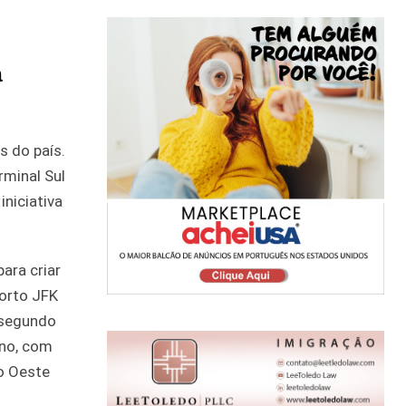
à
s do país.
rminal Sul
niciativa
ara criar
orto JFK
 segundo
ano, com
ao Oeste