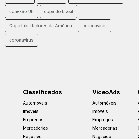
conexão UF
copa do brasil
Copa Libertadores da América
coronavirus
coronavírus
Classificados
VideoAds
Automóveis
Automóveis
Imóveis
Imóveis
Empregos
Empregos
Mercadorias
Mercadorias
Negócios
Negócios