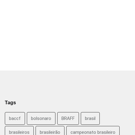
Tags
baccf
bolsonaro
BRAFF
brasil
brasileiros
brasileirão
campeonato brasileiro