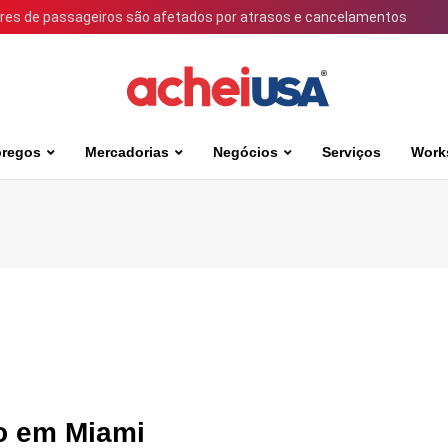
ares de passageiros são afetados por atrasos e cancelamentos
regos
Mercadorias
Negócios
Serviços
Work
o em Miami