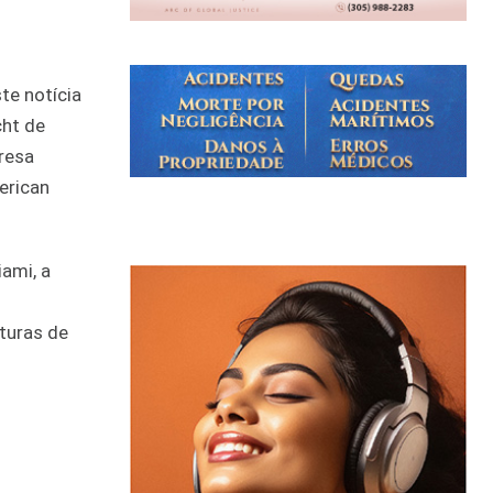
te notícia
cht de
resa
erican
ami, a
lturas de