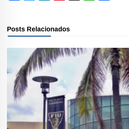
a
w
i
i
h
h
h
c
i
n
n
r
a
a
Posts Relacionados
e
t
k
t
e
t
r
b
t
e
e
a
s
e
o
e
d
r
d
A
o
r
I
e
s
p
k
n
s
p
t