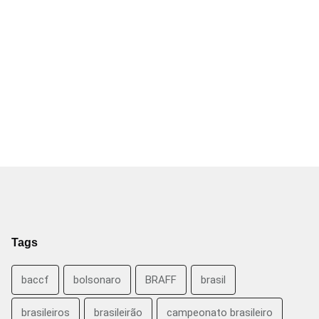
Tags
baccf
bolsonaro
BRAFF
brasil
brasileiros
brasileirão
campeonato brasileiro