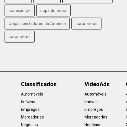
conexão UF
copa do brasil
Copa Libertadores da América
coronavirus
coronavírus
Classificados
VideoAds
Automóveis
Automóveis
Imóveis
Imóveis
Empregos
Empregos
Mercadorias
Mercadorias
Negócios
Negócios