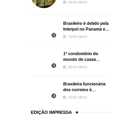
revela onde deixou o
HISTÓRICO
09/01/2023
corpo
Açaí é reconhecido oficialmente como fruto brasi
21/01/2026
Brasileiro é detido pela
Interpol no Panamá e
pode pegar prisão
19/01/2023
perpétua nos EUA
1º condomínio do
mundo de casas
impressas em 3D é
05/01/2023
inaugurado no Texas
Brasileira funcionária
dos correios é
assassinada a facadas
16/01/2023
na Califórnia
EDIÇÃO IMPRESSA