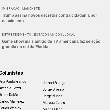
cancelamentos
,
IMIGRAÇÃO
MANCHETE
Trump assina novos decretos contra cidadania por
nascimento
,
,
ENTRETENIMENTO
ESTADOS UNIDOS
LOCAL
Game show mais antigo da TV americana faz seleção
gratuita no sul da Flórida
Colunistas
Ana Paula Franco
Jamari França
Antonio Tozzi
Jorge Grosso
Breno DaMata
Jorge Nunes
Carlos Martinez
Marcus Coltro
Carlos Wesley
Marina Elliot