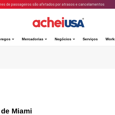
ares de passageiros são afetados por atrasos e cancelamentos
regos
Mercadorias
Negócios
Serviços
Work
 de Miami