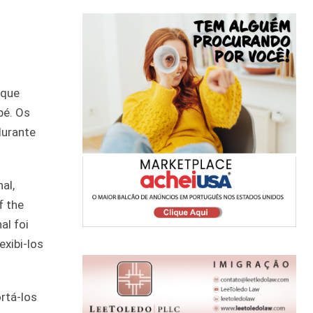
 que
bé. Os
durante
al,
f the
al foi
xibi-los
rtá-los