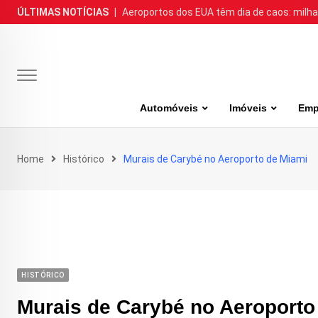
Skip
ÚLTIMAS NOTÍCIAS
|
Aeroportos dos EUA têm dia de caos: milh
to
content
Automóveis
Imóveis
Emp
Home
Histórico
Murais de Carybé no Aeroporto de Miami
HISTÓRICO
Murais de Carybé no Aeroporto