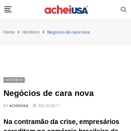
Skip
to
content
Home
Histórico
Negócios de cara nova
HISTÓRICO
Negócios de cara nova
BY
ACHEIUSA
08/10/2011
Na contramão da crise, empresários