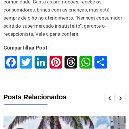
comunidade. Canta as promoções, recebe os
consumidores, brinca com as crianças, mas está
sempre de olho no atendimento. “Nenhum consumidor
sairá do supermercado insatisfeito”, garante o
recepcionista. Vale a pena conferir.
Compartilhar Post:
F
T
L
P
T
W
S
a
w
i
i
h
h
h
c
i
n
n
r
a
a
Posts Relacionados
e
t
k
t
e
t
r
b
t
e
e
a
s
e
o
e
d
r
d
A