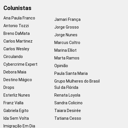
Colunistas
Ana Paula Franco
Jamari França
Antonio Tozzi
Jorge Grosso
Breno DaMata
Jorge Nunes
Carlos Martinez
Marcus Coltro
Carlos Wesley
Marina Elliot
Circulando
Marta Ramos
Cybercrime Expert
Opinião
Debora Maia
Paula Santa Maria
Destino Mágico
Grupo Mulheres do Brasil
Drops
Sul da Flórida
Esterliz Nunes
Renata Loyola
Franz Valla
Sandra Colicino
Gabriela Egito
Taiara Desirée
Ida Sem Volta
Tatiana Cesso
Imigração Em Dia