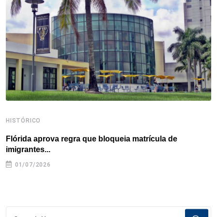
o
r
I
e
s
p
k
n
s
p
t
HISTÓRICO
H
Flórida aprova regra que bloqueia matrícula de
A
imigrantes...
01/07/2026