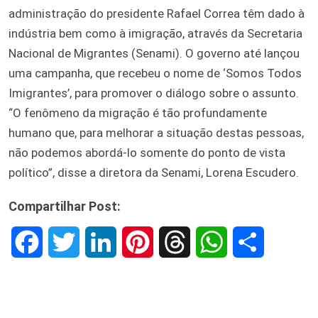
administração do presidente Rafael Correa têm dado à
indústria bem como à imigração, através da Secretaria
Nacional de Migrantes (Senami). O governo até lançou
uma campanha, que recebeu o nome de ‘Somos Todos
Imigrantes’, para promover o diálogo sobre o assunto.
“O fenômeno da migração é tão profundamente
humano que, para melhorar a situação destas pessoas,
não podemos abordá-lo somente do ponto de vista
político”, disse a diretora da Senami, Lorena Escudero.
Compartilhar Post:
F
T
L
P
T
W
S
a
w
i
i
h
h
h
c
i
n
n
r
a
a