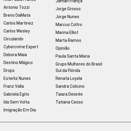
Jamari França
Antonio Tozzi
Jorge Grosso
Breno DaMata
Jorge Nunes
Carlos Martinez
Marcus Coltro
Carlos Wesley
Marina Elliot
Circulando
Marta Ramos
Cybercrime Expert
Opinião
Debora Maia
Paula Santa Maria
Destino Mágico
Grupo Mulheres do Brasil
Drops
Sul da Flórida
Esterliz Nunes
Renata Loyola
Franz Valla
Sandra Colicino
Gabriela Egito
Taiara Desirée
Ida Sem Volta
Tatiana Cesso
Imigração Em Dia