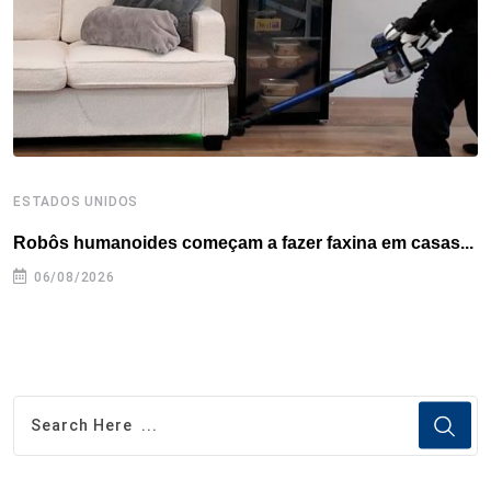
k
n
s
p
t
ESTADOS UNIDOS
E
Robôs humanoides começam a fazer faxina em casas...
C
e
06/08/2026