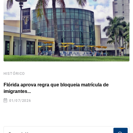
o
r
I
e
s
p
k
n
s
p
t
HISTÓRICO
H
Flórida aprova regra que bloqueia matrícula de
A
imigrantes...
01/07/2026