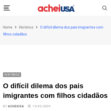
Skip
to
content
Home
Histórico
O difícil dilema dos pais imigrantes com
filhos cidadãos
HISTÓRICO
O difícil dilema dos pais
imigrantes com filhos cidadãos
BY
ACHEIUSA
13/05/2009