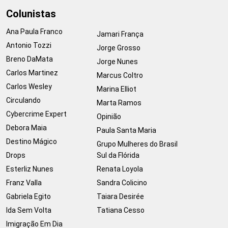
Colunistas
Ana Paula Franco
Jamari França
Antonio Tozzi
Jorge Grosso
Breno DaMata
Jorge Nunes
Carlos Martinez
Marcus Coltro
Carlos Wesley
Marina Elliot
Circulando
Marta Ramos
Cybercrime Expert
Opinião
Debora Maia
Paula Santa Maria
Destino Mágico
Grupo Mulheres do Brasil
Drops
Sul da Flórida
Esterliz Nunes
Renata Loyola
Franz Valla
Sandra Colicino
Gabriela Egito
Taiara Desirée
Ida Sem Volta
Tatiana Cesso
Imigração Em Dia