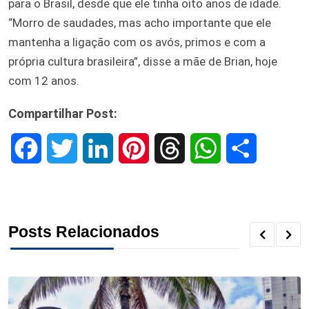
para o Brasil, desde que ele tinha oito anos de idade.
“Morro de saudades, mas acho importante que ele
mantenha a ligação com os avós, primos e com a
própria cultura brasileira”, disse a mãe de Brian, hoje
com 12 anos.
Compartilhar Post:
F
T
L
P
T
W
S
a
w
i
i
h
h
h
c
i
n
n
r
a
a
Posts Relacionados
e
t
k
t
e
t
r
b
t
e
e
a
s
e
o
e
d
r
d
A