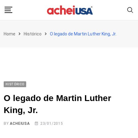
Skip
to
content
Home
Histórico
O legado de Martin Luther King, Jr.
HISTÓRICO
O legado de Martin Luther
King, Jr.
BY
ACHEIUSA
23/01/2015