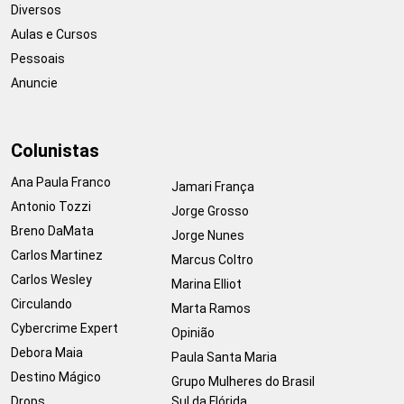
Diversos
Aulas e Cursos
Pessoais
Anuncie
Colunistas
Ana Paula Franco
Jamari França
Antonio Tozzi
Jorge Grosso
Breno DaMata
Jorge Nunes
Carlos Martinez
Marcus Coltro
Carlos Wesley
Marina Elliot
Circulando
Marta Ramos
Cybercrime Expert
Opinião
Debora Maia
Paula Santa Maria
Destino Mágico
Grupo Mulheres do Brasil
Drops
Sul da Flórida