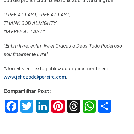
que ele pronunciou na Marcha Sobre Washington:
“FREE AT LAST, FREE AT LAST;
THANK GOD ALMIGHTY
I’M FREE AT LAST!”
“Enfim livre, enfim livre! Graças a Deus Todo-Poderoso
sou finalmente livre!
*Jornalista. Texto publicado originalmente em
www.jehozadakpereira.com
.
Compartilhar Post:
F
T
L
P
T
W
S
a
w
i
i
h
h
h
c
i
n
n
r
a
a