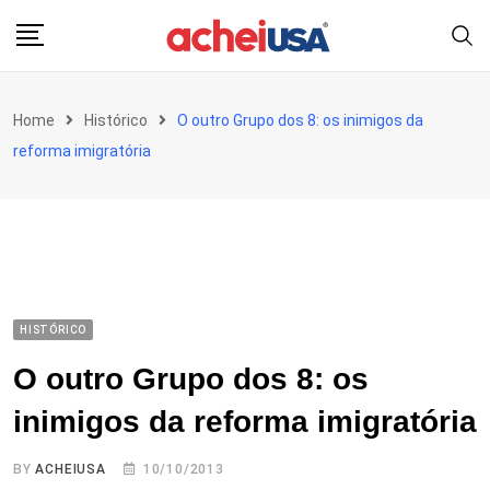
Skip
to
content
Home
Histórico
O outro Grupo dos 8: os inimigos da
reforma imigratória
HISTÓRICO
O outro Grupo dos 8: os
inimigos da reforma imigratória
BY
ACHEIUSA
10/10/2013