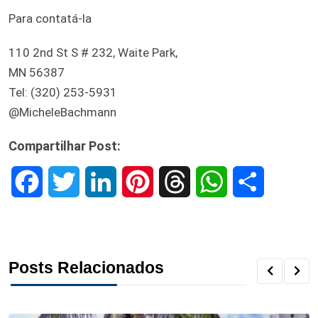
Para contatá-la
110 2nd St S # 232, Waite Park,
MN 56387
Tel: (320) 253-5931
@MicheleBachmann
Compartilhar Post:
F
T
L
P
T
W
S
a
w
i
i
h
h
h
c
i
n
n
r
a
a
Posts Relacionados
e
t
k
t
e
t
r
b
t
e
e
a
s
e