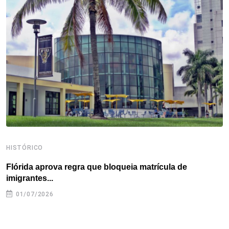
o
e
d
r
d
A
o
r
I
e
s
p
k
n
s
p
t
HISTÓRICO
H
Flórida aprova regra que bloqueia matrícula de
A
imigrantes...
01/07/2026