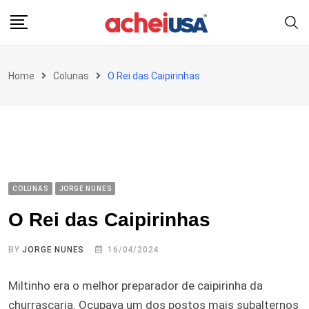
Skip
to
content
Home
Colunas
O Rei das Caipirinhas
COLUNAS
JORGE NUNES
O Rei das Caipirinhas
BY
JORGE NUNES
16/04/2024
Miltinho era o melhor preparador de caipirinha da
churrascaria. Ocupava um dos postos mais subalternos