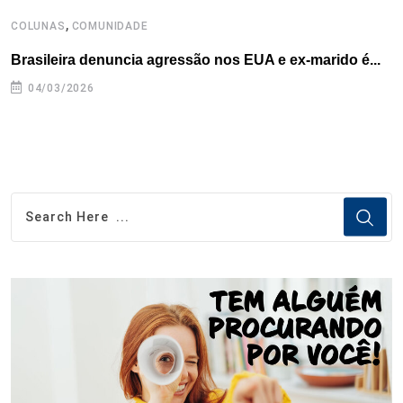
,
COLUNAS
COMUNIDADE
C
Brasileira denuncia agressão nos EUA e ex-marido é...
A
r
04/03/2026