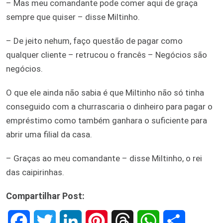
– Mas meu comandante pode comer aqui de graça
sempre que quiser – disse Miltinho.
– De jeito nehum, faço questão de pagar como
qualquer cliente – retrucou o francês – Negócios são
negócios.
O que ele ainda não sabia é que Miltinho não só tinha
conseguido com a churrascaria o dinheiro para pagar o
empréstimo como também ganhara o suficiente para
abrir uma filial da casa.
– Graças ao meu comandante – disse Miltinho, o rei
das caipirinhas.
Compartilhar Post:
F
T
L
P
T
W
S