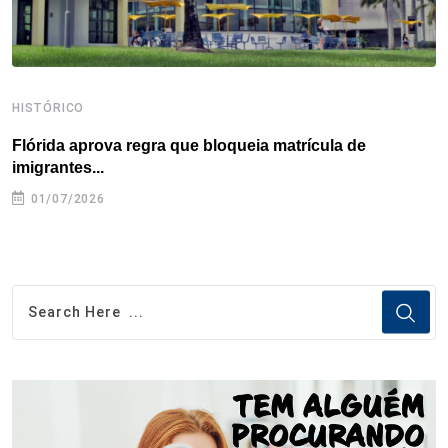
HISTÓRICO
H
Flórida aprova regra que bloqueia matrícula de
A
imigrantes...
01/07/2026