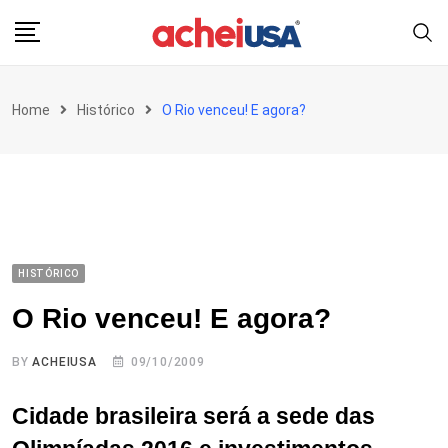
Skip
to
content
Home
Histórico
O Rio venceu! E agora?
HISTÓRICO
O Rio venceu! E agora?
BY
ACHEIUSA
09/10/2009
Cidade brasileira será a sede das