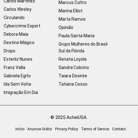
Carlos Martinez
Marcus Coltro
Carlos Wesley
Marina Elliot
Circulando
Marta Ramos
Cybercrime Expert
Opinião
Debora Maia
Paula Santa Maria
Destino Mágico
Grupo Mulheres do Brasil
Drops
Sul da Flórida
Esterliz Nunes
Renata Loyola
Franz Valla
Sandra Colicino
Gabriela Egito
Taiara Desirée
Ida Sem Volta
Tatiana Cesso
Imigração Em Dia
© 2025 AcheiUSA.
Início
Anuncie Grátis
Privacy Policy
Terms of Service
Contato