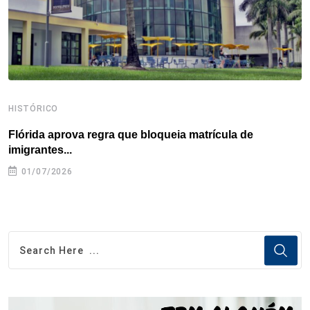
t
HISTÓRICO
H
Flórida aprova regra que bloqueia matrícula de
A
imigrantes...
01/07/2026