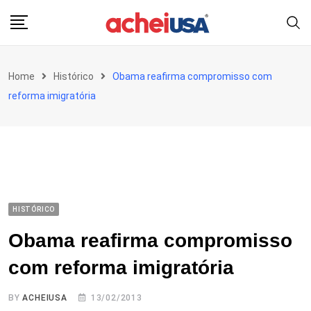
Skip
to
content
Home
Histórico
Obama reafirma compromisso com
reforma imigratória
HISTÓRICO
Obama reafirma compromisso
com reforma imigratória
BY
ACHEIUSA
13/02/2013