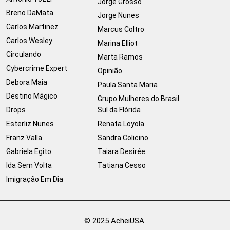
Jorge Grosso
Breno DaMata
Jorge Nunes
Carlos Martinez
Marcus Coltro
Carlos Wesley
Marina Elliot
Circulando
Marta Ramos
Cybercrime Expert
Opinião
Debora Maia
Paula Santa Maria
Destino Mágico
Grupo Mulheres do Brasil
Drops
Sul da Flórida
Esterliz Nunes
Renata Loyola
Franz Valla
Sandra Colicino
Gabriela Egito
Taiara Desirée
Ida Sem Volta
Tatiana Cesso
Imigração Em Dia
© 2025 AcheiUSA.