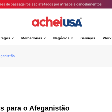
ares de passageiros são afetados por atrasos e cancelamentos
regos
Mercadorias
Negócios
Serviços
Work
eganistão
s para o Afeganistão