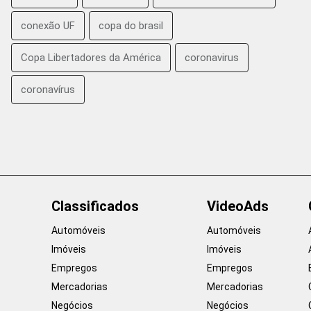
conexão UF
copa do brasil
Copa Libertadores da América
coronavirus
coronavírus
Classificados
VideoAds
Automóveis
Automóveis
Imóveis
Imóveis
Empregos
Empregos
Mercadorias
Mercadorias
Negócios
Negócios