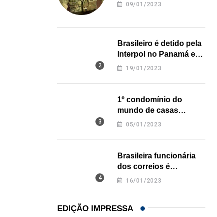
revela onde deixou o
09/01/2023
Açaí é reconhecido oficialmente como fruto brasi
corpo
21/01/2026
Brasileiro é detido pela
Interpol no Panamá e
pode pegar prisão
19/01/2023
perpétua nos EUA
1º condomínio do
mundo de casas
impressas em 3D é
05/01/2023
inaugurado no Texas
Brasileira funcionária
dos correios é
assassinada a facadas
16/01/2023
na Califórnia
EDIÇÃO IMPRESSA