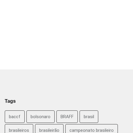
Tags
baccf
bolsonaro
BRAFF
brasil
brasileiros
brasileirão
campeonato brasileiro