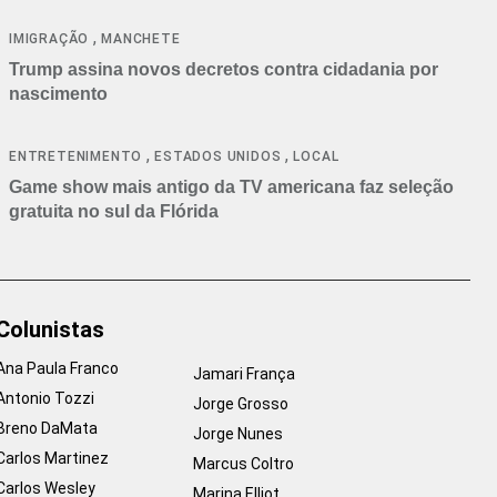
cancelamentos
,
IMIGRAÇÃO
MANCHETE
Trump assina novos decretos contra cidadania por
nascimento
,
,
ENTRETENIMENTO
ESTADOS UNIDOS
LOCAL
Game show mais antigo da TV americana faz seleção
gratuita no sul da Flórida
Colunistas
Ana Paula Franco
Jamari França
Antonio Tozzi
Jorge Grosso
Breno DaMata
Jorge Nunes
Carlos Martinez
Marcus Coltro
Carlos Wesley
Marina Elliot