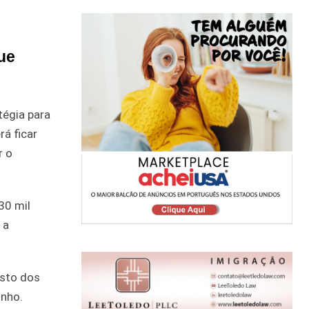
ue
tégia para
rá ficar
r o
30 mil
 a
asto dos
unho.