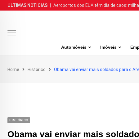
Skip
ÚLTIMAS NOTÍCIAS
|
Aeroportos dos EUA têm dia de caos: milh
to
content
Automóveis
Imóveis
Emp
Home
Histórico
Obama vai enviar mais soldados para o Af
HISTÓRICO
Obama vai enviar mais soldado