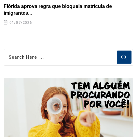
Flórida aprova regra que bloqueia matrícula de
A
imigrantes...
01/07/2026