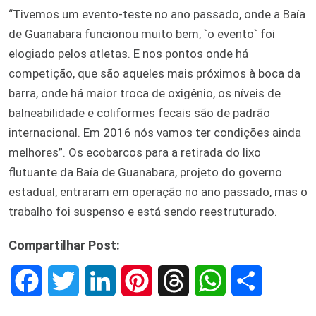
“Tivemos um evento-teste no ano passado, onde a Baía
de Guanabara funcionou muito bem, `o evento` foi
elogiado pelos atletas. E nos pontos onde há
competição, que são aqueles mais próximos à boca da
barra, onde há maior troca de oxigênio, os níveis de
balneabilidade e coliformes fecais são de padrão
internacional. Em 2016 nós vamos ter condições ainda
melhores”. Os ecobarcos para a retirada do lixo
flutuante da Baía de Guanabara, projeto do governo
estadual, entraram em operação no ano passado, mas o
trabalho foi suspenso e está sendo reestruturado.
Compartilhar Post:
F
T
L
P
T
W
S
a
w
i
i
h
h
h