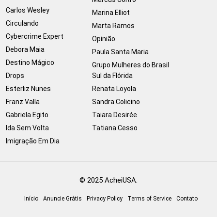
Carlos Wesley
Marina Elliot
Circulando
Marta Ramos
Cybercrime Expert
Opinião
Debora Maia
Paula Santa Maria
Destino Mágico
Grupo Mulheres do Brasil
Drops
Sul da Flórida
Esterliz Nunes
Renata Loyola
Franz Valla
Sandra Colicino
Gabriela Egito
Taiara Desirée
Ida Sem Volta
Tatiana Cesso
Imigração Em Dia
© 2025 AcheiUSA.
Início
Anuncie Grátis
Privacy Policy
Terms of Service
Contato