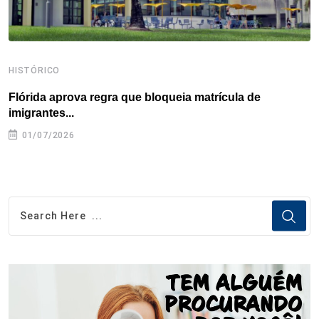
HISTÓRICO
H
Flórida aprova regra que bloqueia matrícula de
A
imigrantes...
01/07/2026