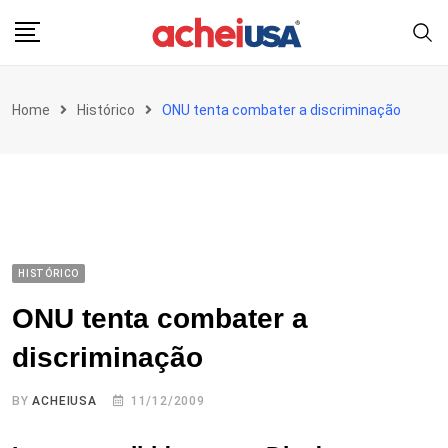
Skip
to
content
Home
Histórico
ONU tenta combater a discriminação
HISTÓRICO
ONU tenta combater a
discriminação
BY
ACHEIUSA
11/12/2009