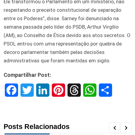
Ele transformou o Parlamento em um ministério, não
respeitando o preceito constitucional de separação
entre os Poderes”, disse. Sarney foi denunciado na
semana passada pelo líder do PSDB, Arthur Virgílio
(AM), ao Conselho de Ética devido aos atos secretos. O
PSOL entrou com uma representação por quebra de
decoro parlamentar também pelas decisões
administrativas que foram mantidas em sigilo.
Compartilhar Post:
F
T
L
P
T
W
S
a
w
i
i
h
h
h
c
i
n
n
r
a
a
Posts Relacionados
e
t
k
t
e
t
r