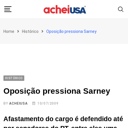
Skip
to
content
Home
Histórico
Oposição pressiona Sarney
HISTÓRICO
Oposição pressiona Sarney
BY
ACHEIUSA
10/07/2009
Afastamento do cargo é defendido até