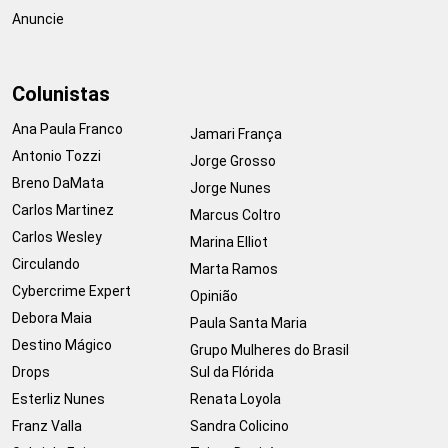
Anuncie
Colunistas
Ana Paula Franco
Jamari França
Antonio Tozzi
Jorge Grosso
Breno DaMata
Jorge Nunes
Carlos Martinez
Marcus Coltro
Carlos Wesley
Marina Elliot
Circulando
Marta Ramos
Cybercrime Expert
Opinião
Debora Maia
Paula Santa Maria
Destino Mágico
Grupo Mulheres do Brasil
Drops
Sul da Flórida
Esterliz Nunes
Renata Loyola
Franz Valla
Sandra Colicino