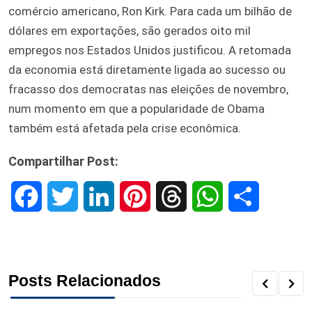
comércio americano, Ron Kirk. Para cada um bilhão de
dólares em exportações, são gerados oito mil
empregos nos Estados Unidos justificou. A retomada
da economia está diretamente ligada ao sucesso ou
fracasso dos democratas nas eleições de novembro,
num momento em que a popularidade de Obama
também está afetada pela crise econômica.
Compartilhar Post:
F
T
L
P
T
W
S
a
w
i
i
h
h
h
c
i
n
n
r
a
a
Posts Relacionados
e
t
k
t
e
t
r