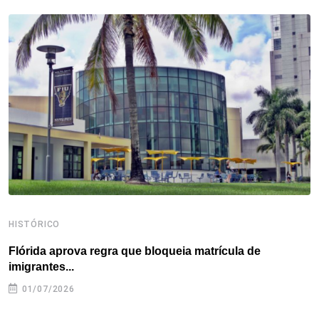
b
t
e
e
a
s
e
o
e
d
r
d
A
o
r
I
e
s
p
k
n
s
p
t
HISTÓRICO
H
Flórida aprova regra que bloqueia matrícula de
A
imigrantes...
01/07/2026