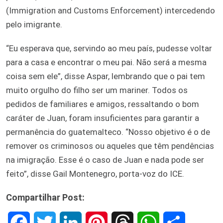
(Immigration and Customs Enforcement) intercedendo
pelo imigrante.
“Eu esperava que, servindo ao meu país, pudesse voltar
para a casa e encontrar o meu pai. Não será a mesma
coisa sem ele”, disse Aspar, lembrando que o pai tem
muito orgulho do filho ser um mariner. Todos os
pedidos de familiares e amigos, ressaltando o bom
caráter de Juan, foram insuficientes para garantir a
permanência do guatemalteco. “Nosso objetivo é o de
remover os criminosos ou aqueles que têm pendências
na imigração. Esse é o caso de Juan e nada pode ser
feito”, disse Gail Montenegro, porta-voz do ICE.
Compartilhar Post:
F
T
L
P
T
W
S