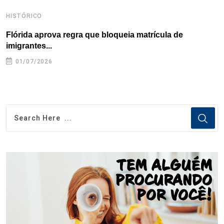
HISTÓRICO
H
Flórida aprova regra que bloqueia matrícula de
A
imigrantes...
01/07/2026