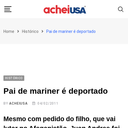
Skip
to
content
Home
Histórico
Pai de mariner é deportado
HISTÓRICO
Pai de mariner é deportado
BY
ACHEIUSA
04/02/2011
Mesmo com pedido do filho, que vai