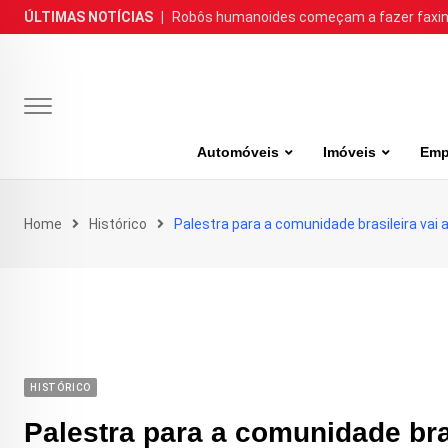
Skip
ÚLTIMAS NOTÍCIAS
|
Robôs humanoides começam a fazer faxina
to
content
Automóveis
Imóveis
Emp
Home
Histórico
Palestra para a comunidade brasileira vai 
HISTÓRICO
Palestra para a comunidade bra