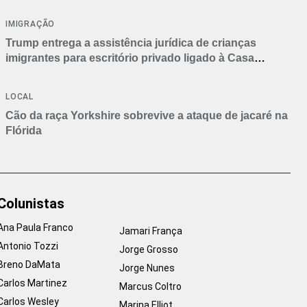
IMIGRAÇÃO
Trump entrega a assistência jurídica de crianças
imigrantes para escritório privado ligado à Casa
Branca
LOCAL
Cão da raça Yorkshire sobrevive a ataque de jacaré na
Flórida
Colunistas
Ana Paula Franco
Jamari França
Antonio Tozzi
Jorge Grosso
Breno DaMata
Jorge Nunes
Carlos Martinez
Marcus Coltro
Carlos Wesley
Marina Elliot