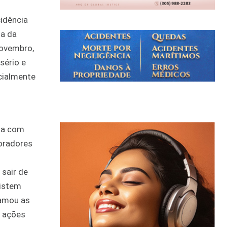
cidência
sa da
novembro,
sério e
cialmente
ida com
oradores
sair de
xistem
hamou as
a ações