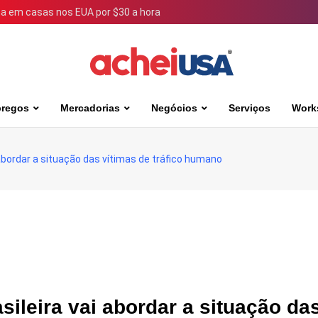
 em casas nos EUA por $30 a hora
regos
Mercadorias
Negócios
Serviços
Work
abordar a situação das vítimas de tráfico humano
sileira vai abordar a situação da