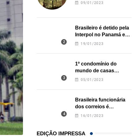
revela onde deixou o
09/01/2023
corpo
Brasileiro é detido pela
Interpol no Panamá e
pode pegar prisão
19/01/2023
perpétua nos EUA
1º condomínio do
mundo de casas
impressas em 3D é
05/01/2023
inaugurado no Texas
Brasileira funcionária
dos correios é
assassinada a facadas
16/01/2023
na Califórnia
EDIÇÃO IMPRESSA