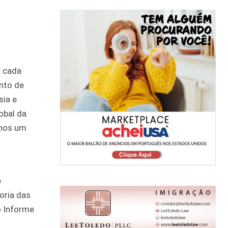
a cada
nto de
sia e
obal da
enos um
s
e
oria das
o Informe