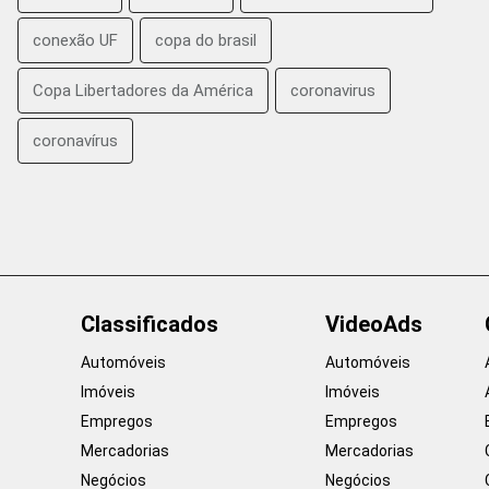
conexão UF
copa do brasil
Copa Libertadores da América
coronavirus
coronavírus
Classificados
VideoAds
Automóveis
Automóveis
Imóveis
Imóveis
Empregos
Empregos
Mercadorias
Mercadorias
Negócios
Negócios