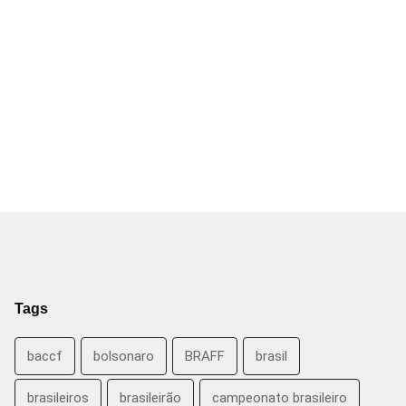
Tags
baccf
bolsonaro
BRAFF
brasil
brasileiros
brasileirão
campeonato brasileiro