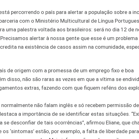
está percorrendo o país para alertar a população sobre a in
parceria com o Ministério Multicultural de Língua Portugue
a uma palestra voltada aos brasileiros: será no dia 12 de 
“Precisamos alertar à nossa gente que esse é um problema 
 acredita na existência de casos assim na comunidade, espe
país de origem com a promessa de um emprego fixo e boa
ém disso, não são raras as vezes em que a vítima se endiv
agamentos extras, fazendo com que fiquem reféns dos expl
A normalmente não falam inglês e só recebem permissão de 
 destaca a importância de se identificar estas situações. “E
a se desconfiar de tais ocorrências”, afirmou Eliane, que c
 os ‘sintomas’ estão, por exemplo, a falta de liberdade par