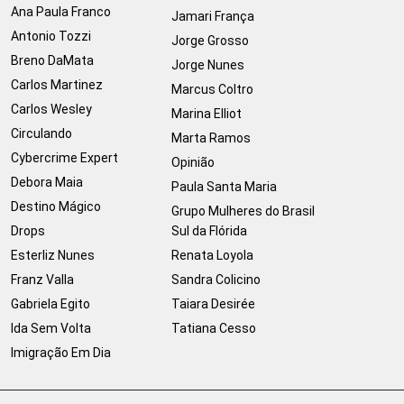
Ana Paula Franco
Jamari França
Antonio Tozzi
Jorge Grosso
Breno DaMata
Jorge Nunes
Carlos Martinez
Marcus Coltro
Carlos Wesley
Marina Elliot
Circulando
Marta Ramos
Cybercrime Expert
Opinião
Debora Maia
Paula Santa Maria
Destino Mágico
Grupo Mulheres do Brasil
Drops
Sul da Flórida
Esterliz Nunes
Renata Loyola
Franz Valla
Sandra Colicino
Gabriela Egito
Taiara Desirée
Ida Sem Volta
Tatiana Cesso
Imigração Em Dia