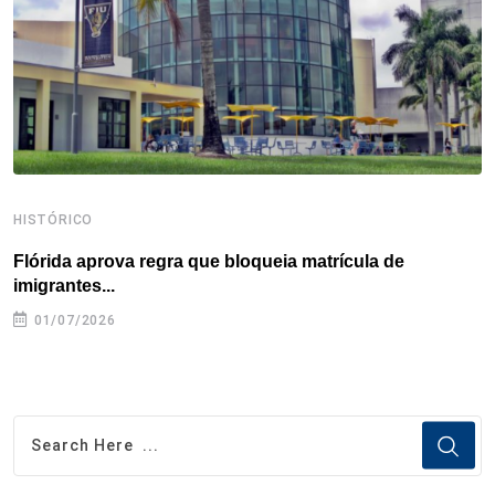
k
n
s
p
t
HISTÓRICO
H
Flórida aprova regra que bloqueia matrícula de
A
imigrantes...
01/07/2026