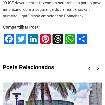
“O ICE deveria estar fazendo o seu trabalho para o povo
americano, com a segurança dos americanos em
primeiro lugar”, disse emocionado Ronnebeck.
Compartilhar Post:
F
T
L
P
T
W
S
a
w
i
i
h
h
h
c
i
n
n
r
a
a
Posts Relacionados
e
t
k
t
e
t
r
b
t
e
e
a
s
e
o
e
d
r
d
A
o
r
I
e
s
p