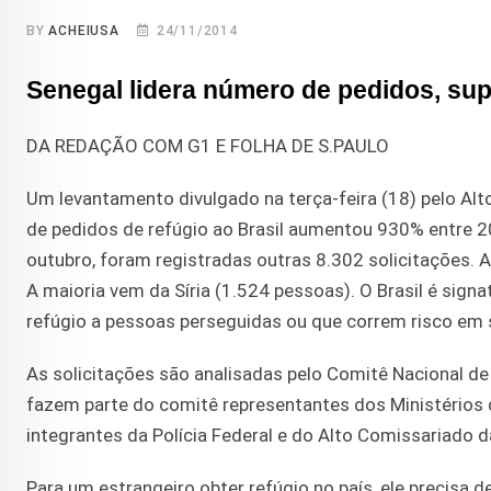
BY
ACHEIUSA
24/11/2014
Senegal lidera número de pedidos, s
DA REDAÇÃO COM G1 E FOLHA DE S.PAULO
Um levantamento divulgado na terça-feira (18) pelo Al
de pedidos de refúgio ao Brasil aumentou 930% entre 2
outubro, foram registradas outras 8.302 solicitações. 
A maioria vem da Síria (1.524 pessoas). O Brasil é sign
refúgio a pessoas perseguidas ou que correm risco em 
As solicitações são analisadas pelo Comitê Nacional d
fazem parte do comitê representantes dos Ministérios d
integrantes da Polícia Federal e do Alto Comissariado 
Para um estrangeiro obter refúgio no país, ele precisa