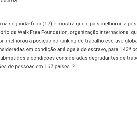
squerda.
do na segunda-feira (17) e mostra que o país melhorou a po
tório da Walk Free Foundation, organização internacional q
l melhorou a posição no ranking de trabalho escravo globa
nsideradas em condição análoga à de escravo, para 143ª p
s submetidos a condições consideradas degradantes de trab
ões de pessoas em 167 países. ?