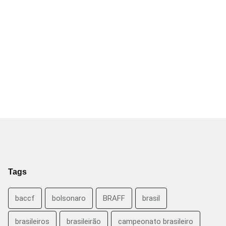
Tags
baccf
bolsonaro
BRAFF
brasil
brasileiros
brasileirão
campeonato brasileiro