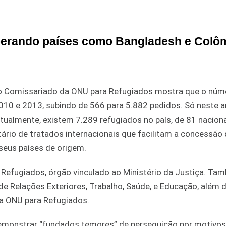
uperando países como Bangladesh e Colô
to Comissariado da ONU para Refugiados mostra que o núme
010 e 2013, subindo de 566 para 5.882 pedidos. Só neste a
Atualmente, existem 7.289 refugiados no país, de 81 nacion
atário de tratados internacionais que facilitam a concessão
seus países de origem.
e Refugiados, órgão vinculado ao Ministério da Justiça. Ta
e Relações Exteriores, Trabalho, Saúde, e Educação, além 
da ONU para Refugiados.
 demonstrar “fundados temores” de perseguição por motivos