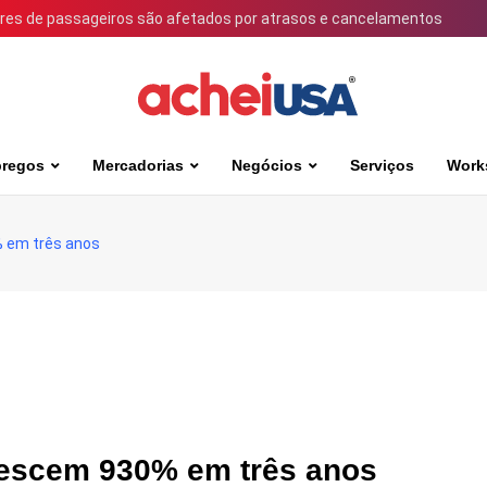
ares de passageiros são afetados por atrasos e cancelamentos
regos
Mercadorias
Negócios
Serviços
Work
% em três anos
crescem 930% em três anos