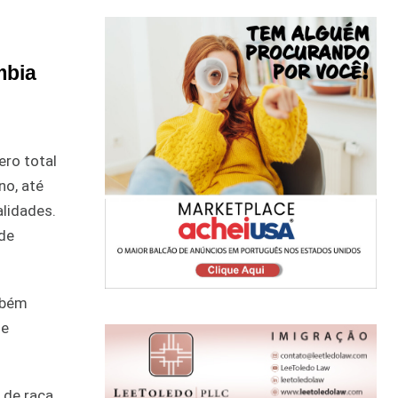
mbia
ro total
no, até
alidades.
 de
mbém
de
 de raça,