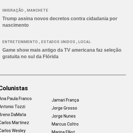
cancelamentos
,
IMIGRAÇÃO
MANCHETE
Trump assina novos decretos contra cidadania por
nascimento
,
,
ENTRETENIMENTO
ESTADOS UNIDOS
LOCAL
Game show mais antigo da TV americana faz seleção
gratuita no sul da Flórida
Colunistas
Ana Paula Franco
Jamari França
Antonio Tozzi
Jorge Grosso
Breno DaMata
Jorge Nunes
Carlos Martinez
Marcus Coltro
Carlos Wesley
Marina Elliot