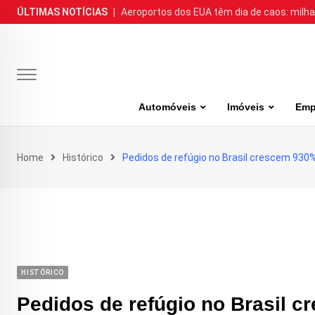
Skip
ÚLTIMAS NOTÍCIAS
|
Aeroportos dos EUA têm dia de caos: milh
to
content
Automóveis
Imóveis
Emp
Home
Histórico
Pedidos de refúgio no Brasil crescem 930
HISTÓRICO
Pedidos de refúgio no Brasil 