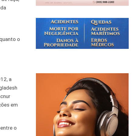
ada
nquanto o
12, a
ngladesh
Acnur
ações em
entre o