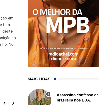
sição em
ue tem
l deste
osição no
alho. No
MAIS LIDAS
Assassino confesso de
brasileira nos EUA