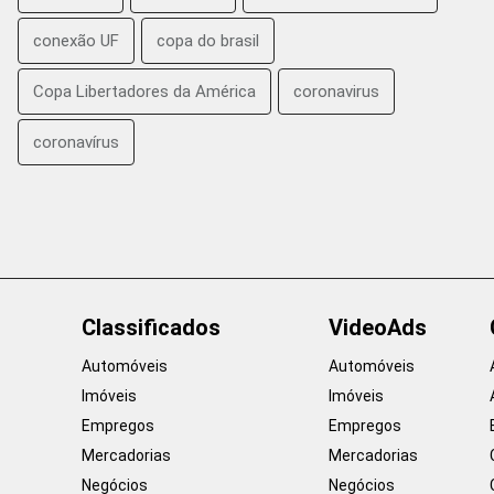
conexão UF
copa do brasil
Copa Libertadores da América
coronavirus
coronavírus
Classificados
VideoAds
Automóveis
Automóveis
Imóveis
Imóveis
Empregos
Empregos
Mercadorias
Mercadorias
Negócios
Negócios