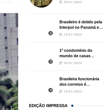
revela onde deixou o
09/01/2023
corpo
Brasileiro é detido pela
Interpol no Panamá e
pode pegar prisão
19/01/2023
perpétua nos EUA
1º condomínio do
mundo de casas
impressas em 3D é
05/01/2023
inaugurado no Texas
Brasileira funcionária
dos correios é
assassinada a facadas
16/01/2023
na Califórnia
EDIÇÃO IMPRESSA