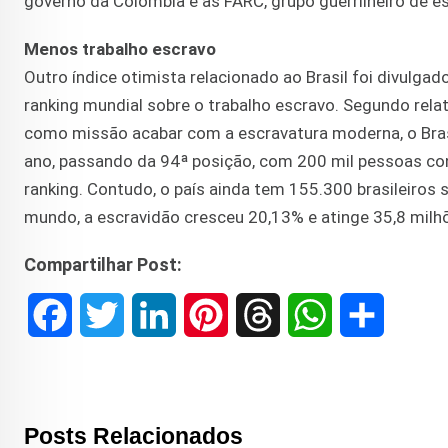
governo da Colômbia e as FARC, grupo guerrilheiro de e
Menos trabalho escravo
Outro índice otimista relacionado ao Brasil foi divulga
ranking mundial sobre o trabalho escravo. Segundo rela
como missão acabar com a escravatura moderna, o Brasi
ano, passando da 94ª posição, com 200 mil pessoas co
ranking. Contudo, o país ainda tem 155.300 brasileiro
mundo, a escravidão cresceu 20,13% e atinge 35,8 milh
Compartilhar Post:
F
T
L
P
T
W
S
a
w
i
i
h
h
h
c
i
n
n
r
a
a
Posts Relacionados
e
t
k
t
e
t
r