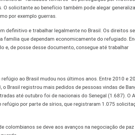
cas. O solicitante ao benefício também pode alegar generaliz
omo por exemplo guerras.
 definitivo e trabalhar legalmente no Brasil. Os direitos se
s da família que dependam economicamente do refugiado. E
olo e, de posse desse documento, consegue até trabalhar
refúgio ao Brasil mudou nos últimos anos. Entre 2010 e 20
, o Brasil registrou mais pedidos de pessoas vindas de Ba
stradas até outubro foi de nacionais do Senegal (1.687). O 
fúgio por parte de sírios, que registraram 1.075 solicit
 de colombianos se deve aos avanços na negociação de paz 