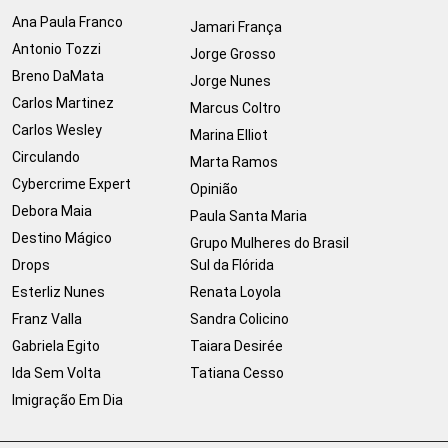
Ana Paula Franco
Jamari França
Antonio Tozzi
Jorge Grosso
Breno DaMata
Jorge Nunes
Carlos Martinez
Marcus Coltro
Carlos Wesley
Marina Elliot
Circulando
Marta Ramos
Cybercrime Expert
Opinião
Debora Maia
Paula Santa Maria
Destino Mágico
Grupo Mulheres do Brasil
Drops
Sul da Flórida
Esterliz Nunes
Renata Loyola
Franz Valla
Sandra Colicino
Gabriela Egito
Taiara Desirée
Ida Sem Volta
Tatiana Cesso
Imigração Em Dia