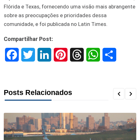
Flórida e Texas, fornecendo uma visão mais abrangente
sobre as preocupações e prioridades dessa
comunidade, e foi publicada no Latin Times.
Compartilhar Post:
F
T
L
P
T
W
S
a
w
i
i
h
h
h
c
i
n
n
r
a
a
Posts Relacionados
e
t
k
t
e
t
r
b
t
e
e
a
s
e
o
e
d
r
d
A
o
r
I
e
s
p