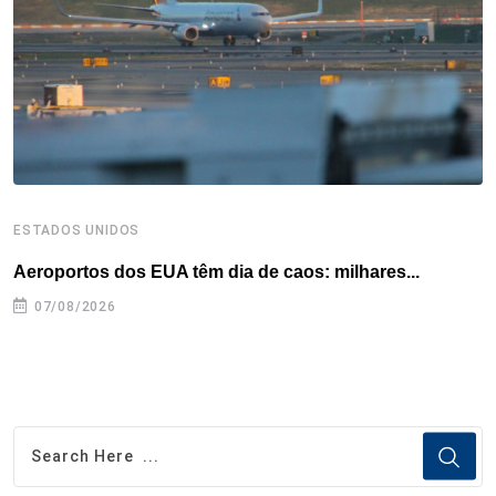
k
n
s
p
t
ESTADOS UNIDOS
I
Aeroportos dos EUA têm dia de caos: milhares...
T
n
07/08/2026