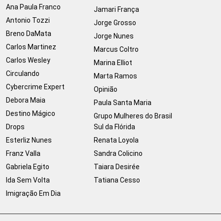
Ana Paula Franco
Jamari França
Antonio Tozzi
Jorge Grosso
Breno DaMata
Jorge Nunes
Carlos Martinez
Marcus Coltro
Carlos Wesley
Marina Elliot
Circulando
Marta Ramos
Cybercrime Expert
Opinião
Debora Maia
Paula Santa Maria
Destino Mágico
Grupo Mulheres do Brasil
Drops
Sul da Flórida
Esterliz Nunes
Renata Loyola
Franz Valla
Sandra Colicino
Gabriela Egito
Taiara Desirée
Ida Sem Volta
Tatiana Cesso
Imigração Em Dia