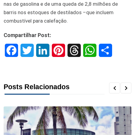
nas de gasolina e de uma queda de 2,8 milhões de
barris nos estoques de destilados –que incluem
combustível para calefação.
Compartilhar Post:
F
T
L
P
T
W
S
a
w
i
i
h
h
h
c
i
n
n
r
a
a
Posts Relacionados
e
t
k
t
e
t
r
b
t
e
e
a
s
e
o
e
d
r
d
A
o
r
I
e
s
p