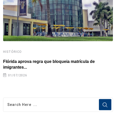
k
n
s
p
t
HISTÓRICO
H
Flórida aprova regra que bloqueia matrícula de
A
imigrantes...
01/07/2026