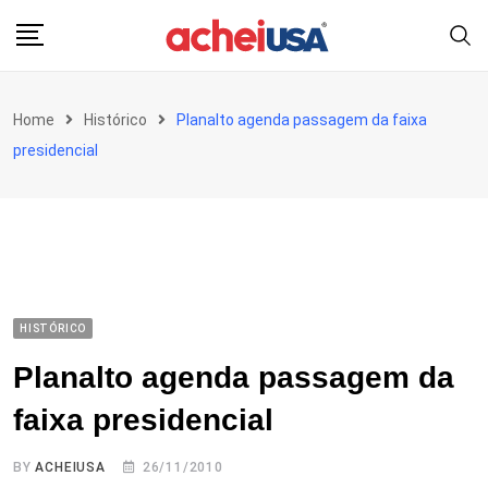
Skip
to
content
Home
Histórico
Planalto agenda passagem da faixa
presidencial
HISTÓRICO
Planalto agenda passagem da
faixa presidencial
BY
ACHEIUSA
26/11/2010