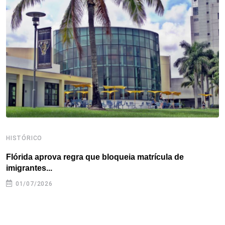
o
e
d
r
d
A
o
r
I
e
s
p
k
n
s
p
t
HISTÓRICO
H
Flórida aprova regra que bloqueia matrícula de
A
imigrantes...
01/07/2026