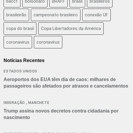
baccf
bolsonaro
BRAFF
brasil
brasileiros
brasileirão
campeonato brasileiro
conexão UF
copa do brasil
Copa Libertadores da América
coronavirus
coronavírus
Notícias Recentes
ESTADOS UNIDOS
Aeroportos dos EUA têm dia de caos: milhares de
passageiros são afetados por atrasos e cancelamentos
,
IMIGRAÇÃO
MANCHETE
Trump assina novos decretos contra cidadania por
nascimento