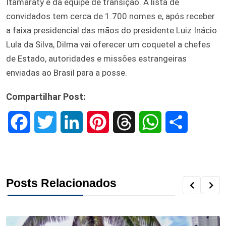
Itamaraty e da equipe de transição. A lista de
convidados tem cerca de 1.700 nomes e, após receber
a faixa presidencial das mãos do presidente Luiz Inácio
Lula da Silva, Dilma vai oferecer um coquetel a chefes
de Estado, autoridades e missões estrangeiras
enviadas ao Brasil para a posse.
Compartilhar Post:
F
T
L
P
T
W
S
a
w
i
i
h
h
h
c
i
n
n
r
a
a
Posts Relacionados
e
t
k
t
e
t
r
b
t
e
e
a
s
e