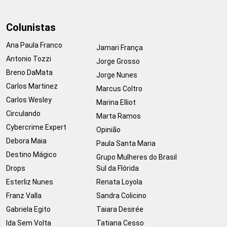
Colunistas
Ana Paula Franco
Jamari França
Antonio Tozzi
Jorge Grosso
Breno DaMata
Jorge Nunes
Carlos Martinez
Marcus Coltro
Carlos Wesley
Marina Elliot
Circulando
Marta Ramos
Cybercrime Expert
Opinião
Debora Maia
Paula Santa Maria
Destino Mágico
Grupo Mulheres do Brasil
Drops
Sul da Flórida
Esterliz Nunes
Renata Loyola
Franz Valla
Sandra Colicino
Gabriela Egito
Taiara Desirée
Ida Sem Volta
Tatiana Cesso