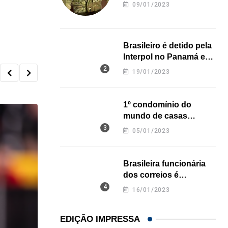
revela onde deixou o
09/01/2023
corpo
Brasileiro é detido pela
Interpol no Panamá e
pode pegar prisão
19/01/2023
perpétua nos EUA
1º condomínio do
mundo de casas
impressas em 3D é
05/01/2023
inaugurado no Texas
Brasileira funcionária
dos correios é
assassinada a facadas
16/01/2023
na Califórnia
EDIÇÃO IMPRESSA