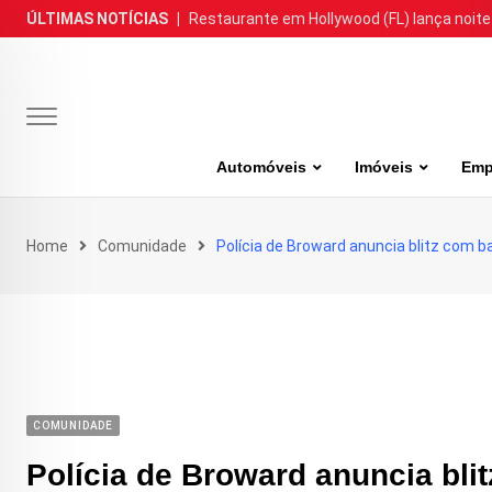
Skip
ÚLTIMAS NOTÍCIAS
|
Restaurante em Hollywood (FL) lança noite
to
content
Automóveis
Imóveis
Emp
Home
Comunidade
Polícia de Broward anuncia blitz com 
COMUNIDADE
Polícia de Broward anuncia bli