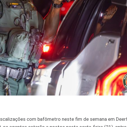
r fiscalizações com bafômetro neste fim de semana em Deerf
, os agentes estarão a postos nesta sexta-feira (21), entr