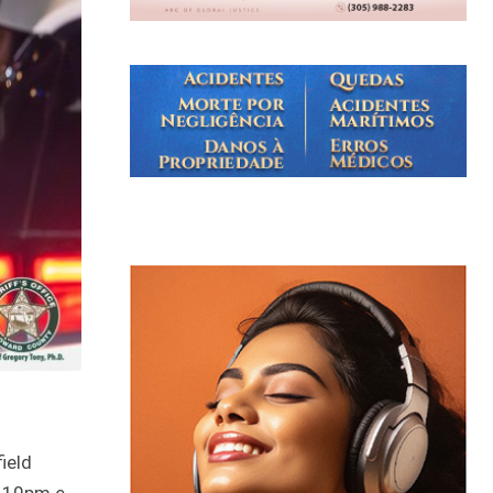
ield
e 10pm e