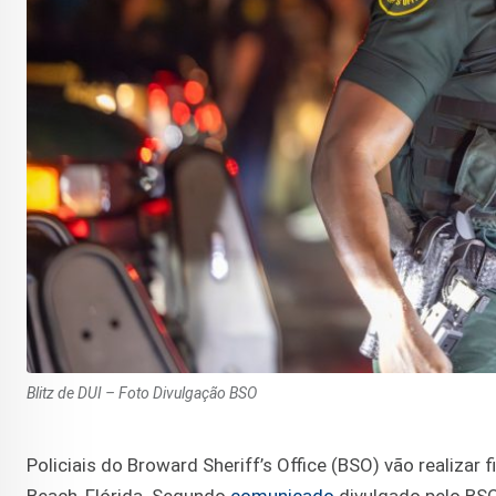
Blitz de DUI – Foto Divulgação BSO
Policiais do Broward Sheriff’s Office (BSO) vão realiza
Beach, Flórida. Segundo
comunicado
divulgado pelo BSO