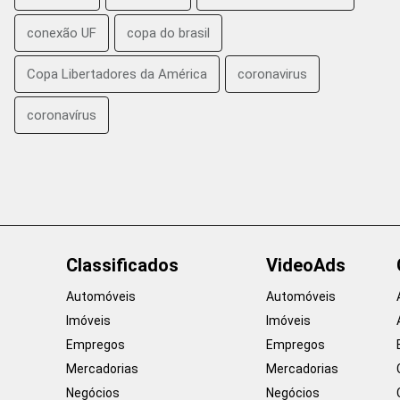
conexão UF
copa do brasil
Copa Libertadores da América
coronavirus
coronavírus
Classificados
VideoAds
Automóveis
Automóveis
Imóveis
Imóveis
Empregos
Empregos
Mercadorias
Mercadorias
Negócios
Negócios