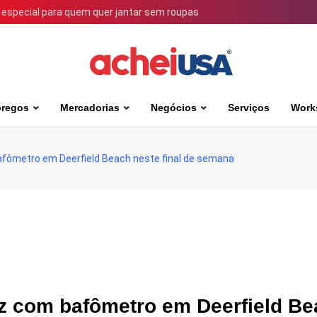
 especial para quem quer jantar sem roupas
regos
Mercadorias
Negócios
Serviços
Work
bafômetro em Deerfield Beach neste final de semana
tz com bafômetro em Deerfield B