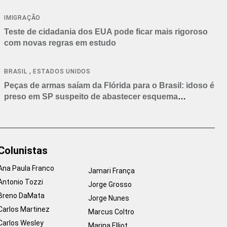
IMIGRAÇÃO
Teste de cidadania dos EUA pode ficar mais rigoroso
com novas regras em estudo
,
BRASIL
ESTADOS UNIDOS
Peças de armas saíam da Flórida para o Brasil: idoso é
preso em SP suspeito de abastecer esquema
criminoso
Colunistas
Ana Paula Franco
Jamari França
Antonio Tozzi
Jorge Grosso
Breno DaMata
Jorge Nunes
Carlos Martinez
Marcus Coltro
Carlos Wesley
Marina Elliot