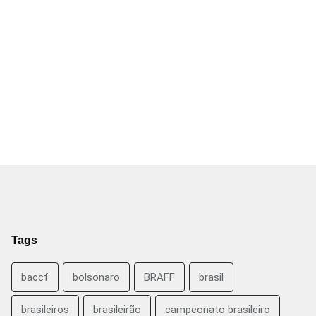
Tags
baccf
bolsonaro
BRAFF
brasil
brasileiros
brasileirão
campeonato brasileiro