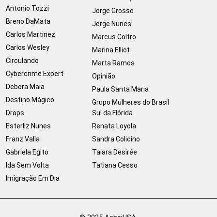
Antonio Tozzi
Jorge Grosso
Breno DaMata
Jorge Nunes
Carlos Martinez
Marcus Coltro
Carlos Wesley
Marina Elliot
Circulando
Marta Ramos
Cybercrime Expert
Opinião
Debora Maia
Paula Santa Maria
Destino Mágico
Grupo Mulheres do Brasil
Drops
Sul da Flórida
Esterliz Nunes
Renata Loyola
Franz Valla
Sandra Colicino
Gabriela Egito
Taiara Desirée
Ida Sem Volta
Tatiana Cesso
Imigração Em Dia