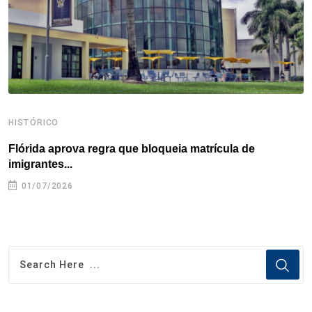
k
n
s
p
t
HISTÓRICO
H
Flórida aprova regra que bloqueia matrícula de
A
imigrantes...
01/07/2026