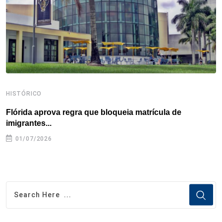
k
n
s
p
t
HISTÓRICO
H
Flórida aprova regra que bloqueia matrícula de
A
imigrantes...
01/07/2026