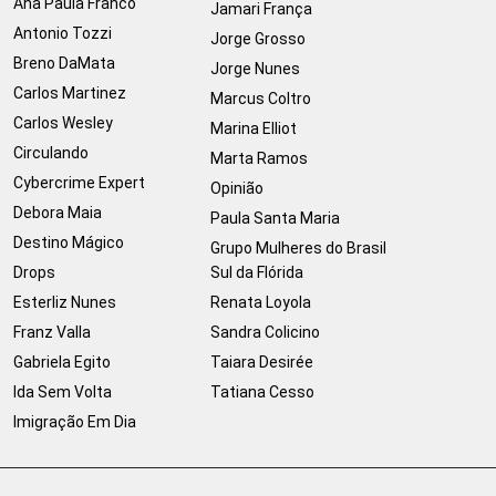
Ana Paula Franco
Jamari França
Antonio Tozzi
Jorge Grosso
Breno DaMata
Jorge Nunes
Carlos Martinez
Marcus Coltro
Carlos Wesley
Marina Elliot
Circulando
Marta Ramos
Cybercrime Expert
Opinião
Debora Maia
Paula Santa Maria
Destino Mágico
Grupo Mulheres do Brasil
Drops
Sul da Flórida
Esterliz Nunes
Renata Loyola
Franz Valla
Sandra Colicino
Gabriela Egito
Taiara Desirée
Ida Sem Volta
Tatiana Cesso
Imigração Em Dia