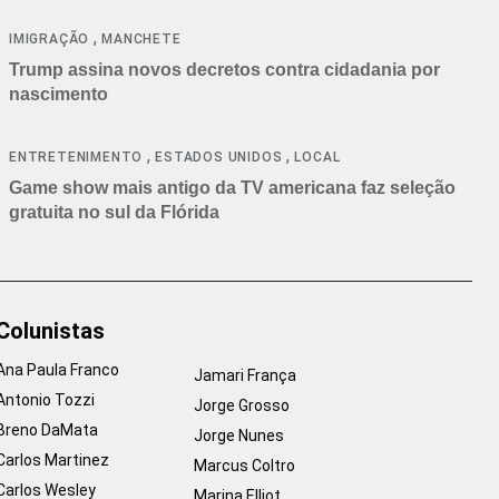
cancelamentos
,
IMIGRAÇÃO
MANCHETE
Trump assina novos decretos contra cidadania por
nascimento
,
,
ENTRETENIMENTO
ESTADOS UNIDOS
LOCAL
Game show mais antigo da TV americana faz seleção
gratuita no sul da Flórida
Colunistas
Ana Paula Franco
Jamari França
Antonio Tozzi
Jorge Grosso
Breno DaMata
Jorge Nunes
Carlos Martinez
Marcus Coltro
Carlos Wesley
Marina Elliot