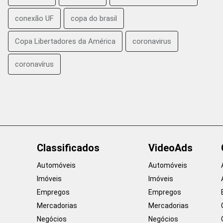
conexão UF
copa do brasil
Copa Libertadores da América
coronavirus
coronavírus
Classificados
VideoAds
Automóveis
Automóveis
Imóveis
Imóveis
Empregos
Empregos
Mercadorias
Mercadorias
Negócios
Negócios