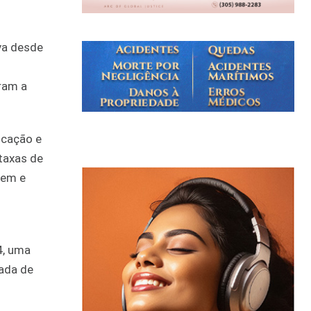
va desde
ram a
icação e
taxas de
gem e
4, uma
ada de