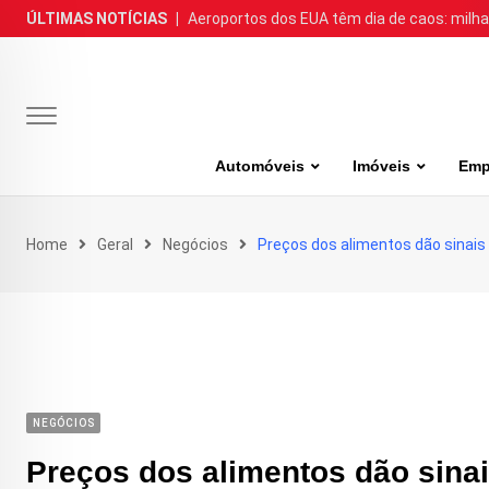
Skip
ÚLTIMAS NOTÍCIAS
|
Aeroportos dos EUA têm dia de caos: milh
to
content
Automóveis
Imóveis
Emp
Home
Geral
Negócios
Preços dos alimentos dão sinais 
NEGÓCIOS
Preços dos alimentos dão sinai