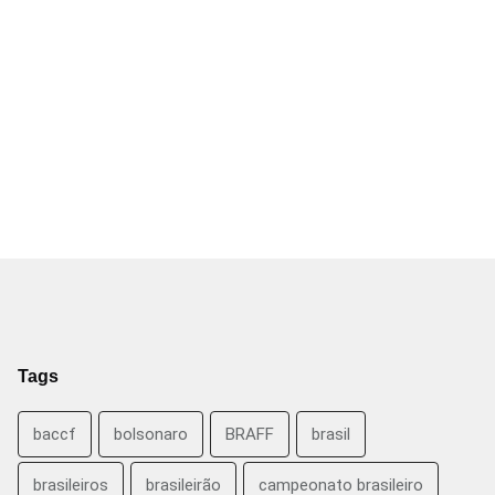
Tags
baccf
bolsonaro
BRAFF
brasil
brasileiros
brasileirão
campeonato brasileiro