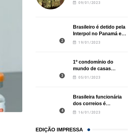
revela onde deixou o
09/01/2023
corpo
Brasileiro é detido pela
Interpol no Panamá e
pode pegar prisão
19/01/2023
perpétua nos EUA
1º condomínio do
mundo de casas
impressas em 3D é
05/01/2023
inaugurado no Texas
Brasileira funcionária
dos correios é
assassinada a facadas
16/01/2023
na Califórnia
NEGÓCIOS
EDIÇÃO IMPRESSA