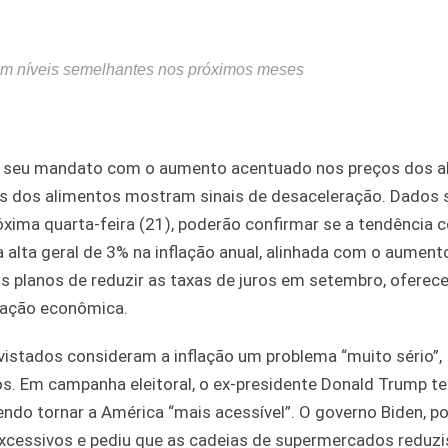
 em níveis semelhantes nos próximos meses
e seu mandato com o aumento acentuado nos preços dos a
s dos alimentos mostram sinais de desaceleração. Dados 
óxima quarta-feira (21), poderão confirmar se a tendência c
lta geral de 3% na inflação anual, alinhada com o aument
us planos de reduzir as taxas de juros em setembro, oferec
ração econômica.
istados consideram a inflação um problema “muito sério”,
. Em campanha eleitoral, o ex-presidente Donald Trump t
do tornar a América “mais acessível”. O governo Biden, po
excessivos e pediu que as cadeias de supermercados reduz