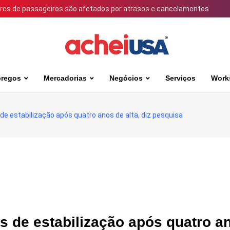
ares de passageiros são afetados por atrasos e cancelamentos
regos
Mercadorias
Negócios
Serviços
Work
de estabilização após quatro anos de alta, diz pesquisa
s de estabilização após quatro a