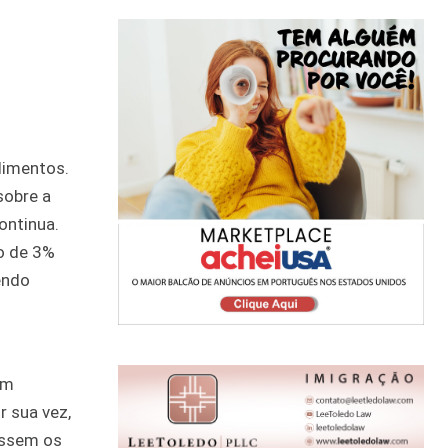
limentos.
sobre a
ontinua.
o de 3%
endo
em
r sua vez,
issem os