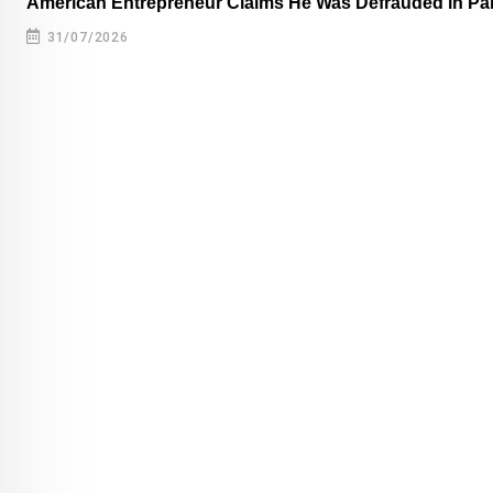
American Entrepreneur Claims He Was Defrauded in P
31/07/2026