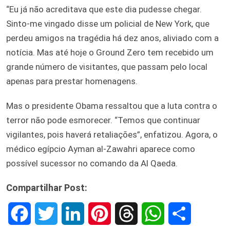
“Eu já não acreditava que este dia pudesse chegar.
Sinto-me vingado disse um policial de New York, que
perdeu amigos na tragédia há dez anos, aliviado com a
notícia. Mas até hoje o Ground Zero tem recebido um
grande número de visitantes, que passam pelo local
apenas para prestar homenagens.
Mas o presidente Obama ressaltou que a luta contra o
terror não pode esmorecer. “Temos que continuar
vigilantes, pois haverá retaliações”, enfatizou. Agora, o
médico egípcio Ayman al-Zawahri aparece como
possível sucessor no comando da Al Qaeda.
Compartilhar Post:
F
T
L
P
T
W
S