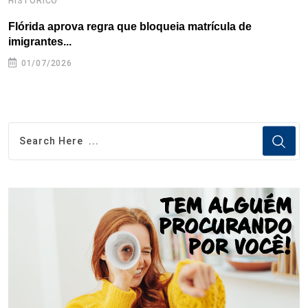
HISTÓRICO
H
Flórida aprova regra que bloqueia matrícula de
A
imigrantes...
01/07/2026