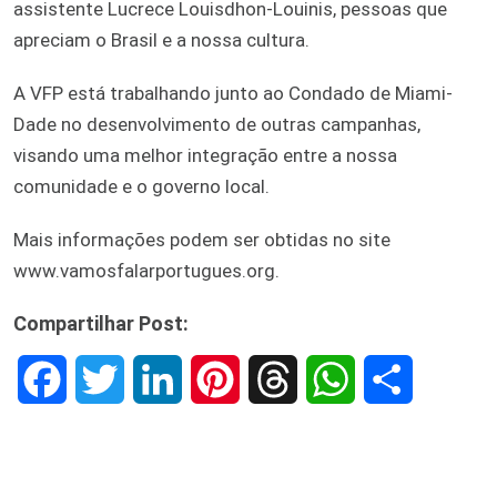
assistente Lucrece Louisdhon-Louinis, pessoas que
apreciam o Brasil e a nossa cultura.
A VFP está trabalhando junto ao Condado de Miami-
Dade no desenvolvimento de outras campanhas,
visando uma melhor integração entre a nossa
comunidade e o governo local.
Mais informações podem ser obtidas no site
www.vamosfalarportugues.org.
Compartilhar Post:
F
T
L
P
T
W
S
a
w
i
i
h
h
h
c
i
n
n
r
a
a