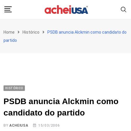
Skip
to
content
Home
Histórico
PSDB anuncia Alckmin como candidato do
partido
HISTÓRICO
PSDB anuncia Alckmin como
candidato do partido
BY
ACHEIUSA
15/03/2006