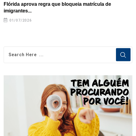
Flórida aprova regra que bloqueia matrícula de
A
imigrantes...
01/07/2026