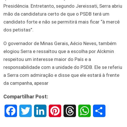
Presidência. Entretanto, segundo Jereissati, Serra abriu
mão da candidatura certo de que o PSDB terá um
candidato forte e não se permitirá mais ficar “à mercê
dos petistas”.
O governador de Minas Gerais, Aécio Neves, também
elogiou Serra e ressaltou que a escolha por Alckmin
respeitou um interesse maior do País e a
responsabilidade com a unidade do PSDB. Ele se referiu
a Serra com admiração e disse que ele estará à frente
da campanha, apesar
Compartilhar Post:
F
T
L
P
T
W
S
a
w
i
i
h
h
h