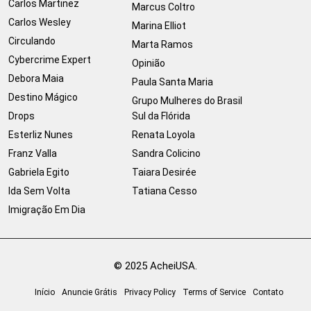
Carlos Martinez
Marcus Coltro
Carlos Wesley
Marina Elliot
Circulando
Marta Ramos
Cybercrime Expert
Opinião
Debora Maia
Paula Santa Maria
Destino Mágico
Grupo Mulheres do Brasil
Drops
Sul da Flórida
Esterliz Nunes
Renata Loyola
Franz Valla
Sandra Colicino
Gabriela Egito
Taiara Desirée
Ida Sem Volta
Tatiana Cesso
Imigração Em Dia
© 2025 AcheiUSA.
Início
Anuncie Grátis
Privacy Policy
Terms of Service
Contato