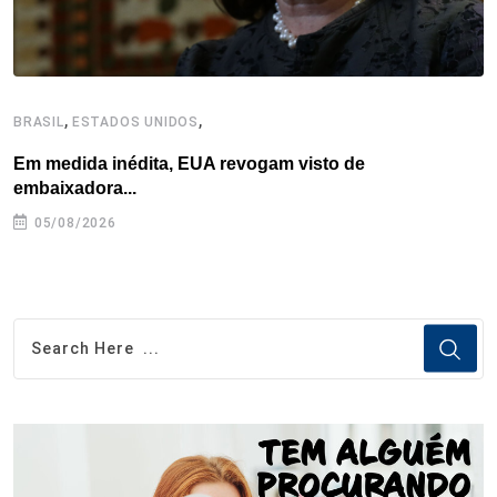
,
,
BRASIL
ESTADOS UNIDOS
C
Em medida inédita, EUA revogam visto de
P
embaixadora...
05/08/2026