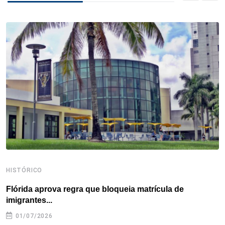
b
t
e
e
a
s
e
o
e
d
r
d
A
o
r
I
e
s
p
k
n
s
p
t
HISTÓRICO
H
Flórida aprova regra que bloqueia matrícula de
A
imigrantes...
01/07/2026