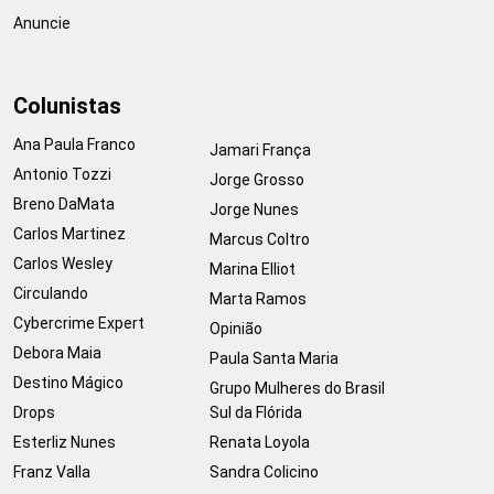
Anuncie
Colunistas
Ana Paula Franco
Jamari França
Antonio Tozzi
Jorge Grosso
Breno DaMata
Jorge Nunes
Carlos Martinez
Marcus Coltro
Carlos Wesley
Marina Elliot
Circulando
Marta Ramos
Cybercrime Expert
Opinião
Debora Maia
Paula Santa Maria
Destino Mágico
Grupo Mulheres do Brasil
Drops
Sul da Flórida
Esterliz Nunes
Renata Loyola
Franz Valla
Sandra Colicino