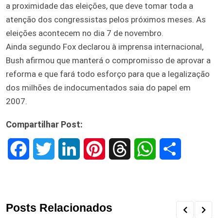
a proximidade das eleições, que deve tomar toda a
atenção dos congressistas pelos próximos meses. As
eleições acontecem no dia 7 de novembro.
Ainda segundo Fox declarou à imprensa internacional,
Bush afirmou que manterá o compromisso de aprovar a
reforma e que fará todo esforço para que a legalização
dos milhões de indocumentados saia do papel em
2007.
Compartilhar Post:
F
T
L
P
T
W
S
a
w
i
i
h
h
h
c
i
n
n
r
a
a
Posts Relacionados
e
t
k
t
e
t
r